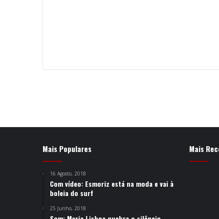
Mais Populares
Mais Rec
16 Agosto, 2018
Com vídeo: Esmoriz está na moda e vai à
boleia do surf
25 Junho, 2018
Som: Maria Lisboa quebra o silêncio