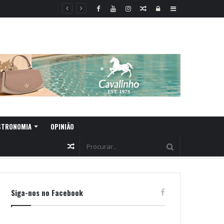
Random
Log
Sidebar
Article
In
STRONOMIA
OPINIÃO
Random
Article
Siga-nos no Facebook