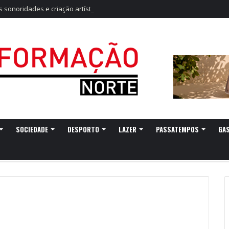
sonoridades e criação artística marcam a nova temporada do CTAL
SOCIEDADE
DESPORTO
LAZER
PASSATEMPOS
GA