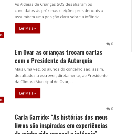
As Aldeias de Crianças SOS desafiaram os
candidatos às próximas eleições presidenciais a
assumirem uma posição clara sobre a infância…
Ler Mais »
as
0
Em Ovar as crianças trocam cartas
com o Presidente da Autarquia
Mais uma vez, os alunos do concelho são, assim,
desafiados a escrever, diretamente, ao Presidente
da Câmara Municipal de Ovar,…
Ler Mais »
as
0
Carla Garrido: “As histórias dos meus
livros são inspiradas em experiências
da minha vida pessoal e infância”