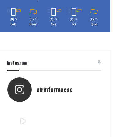
29
27
22
22
23
℃
℃
℃
℃
℃
Sáb
Dom
Seg
Ter
Qua
Instagram
airinformacao