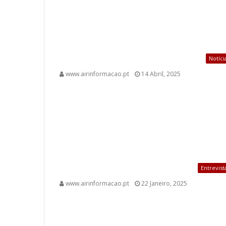
Notíci
www.airinformacao.pt
14 Abril, 2025
Entrevist
www.airinformacao.pt
22 Janeiro, 2025