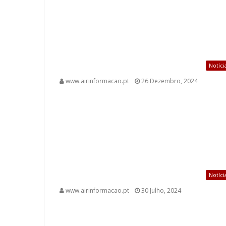
Notíci
www.airinformacao.pt
26 Dezembro, 2024
Notíci
www.airinformacao.pt
30 Julho, 2024