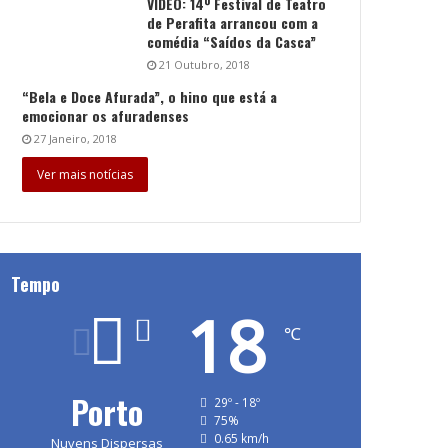
VÍDEO: 14º Festival de Teatro
de Perafita arrancou com a
comédia “Saídos da Casca”
21 Outubro, 2018
“Bela e Doce Afurada”, o hino que está a
emocionar os afuradenses
27 Janeiro, 2018
Ver mais notícias
Tempo
18
℃
Porto
29º - 18º
75%
0.65 km/h
Nuvens Dispersas