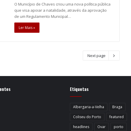
O Município de Chaves criou uma nova política pública
que visa apoiar a natalidade, através da aprovação
de um Regulamento Municipal…
Ler Mais »
Next page
entes
Etiquetas
Albergaria-a-Velha
Braga
Coliseu do Porto
featured
headlines
Ovar
porto