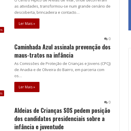
O Centro Hípico de Areias de Vilar, onde decorreram
as atividades, transformou-se num grande cenário de
descoberta, brincadeira e contacto…
Ler Mais »
es
0
Caminhada Azul assinala prevenção dos
maus-tratos na infância
As Comissões de Proteção de Crianças e Jovens (CPCJ)
de Anadia e de Oliveira do Bairro, em parceria com
os…
Ler Mais »
ís
0
Aldeias de Crianças SOS pedem posição
dos candidatos presidenciais sobre a
infância e juventude