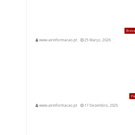
Brev
www.airinformacao.pt
25 Março, 2026
Pa
www.airinformacao.pt
17 Dezembro, 2025