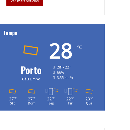
Ver mais notícias
Tempo
28
℃
Porto
28º - 22º
66%
3.35 km/h
Céu Limpo
27
27
22
22
23
℃
℃
℃
℃
℃
Sáb
Dom
Seg
Ter
Qua