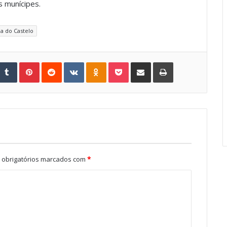
s munícipes.
a do Castelo
Tumblr
Pinterest
Reddit
VKontakte
Odnoklassniki
Pocket
Share via Email
Print
obrigatórios marcados com
*