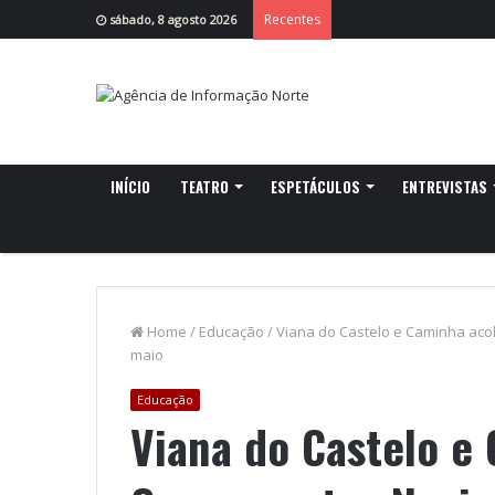
Recentes
sábado, 8 agosto 2026
INÍCIO
TEATRO
ESPETÁCULOS
ENTREVISTAS
Home
/
Educação
/
Viana do Castelo e Caminha aco
maio
Educação
Viana do Castelo e