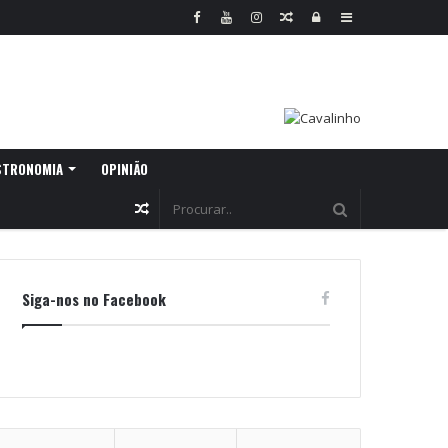
Random
Log
Sidebar
Article
In
STRONOMIA
OPINIÃO
Random
Article
Siga-nos no Facebook