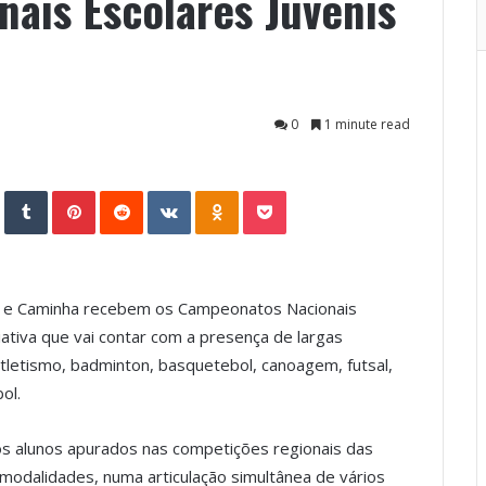
ais Escolares Juvenis
0
1 minute read
StumbleUpon
Tumblr
Pinterest
Reddit
VKontakte
Odnoklassniki
Pocket
lo e Caminha recebem os Campeonatos Nacionais
iativa que vai contar com a presença de largas
atletismo, badminton, basquetebol, canoagem, futsal,
ol.
 alunos apurados nas competições regionais das
 modalidades, numa articulação simultânea de vários