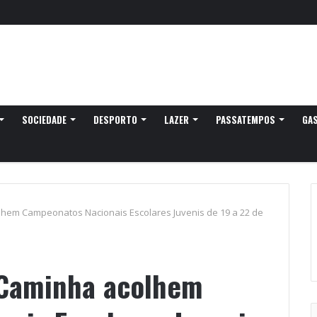
SOCIEDADE
DESPORTO
LAZER
PASSATEMPOS
GA
lhem Campeonatos Nacionais Escolares Juvenis de 19 a 22 de
 Caminha acolhem