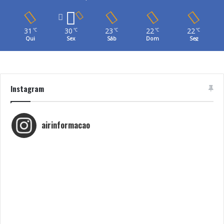
31
30
23
22
22
℃
℃
℃
℃
℃
Qui
Sex
Sáb
Dom
Seg
Instagram
airinformacao