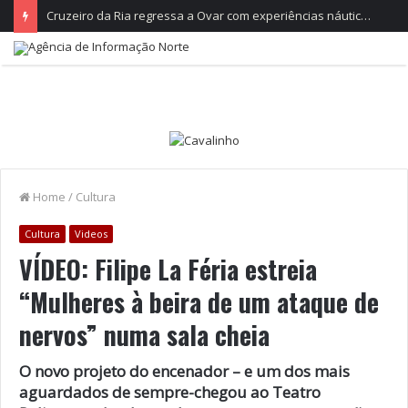
Cruzeiro da Ria regressa a Ovar com experiências náuticas e observação de aves
Home
/
Cultura
Cultura
Videos
VÍDEO: Filipe La Féria estreia
“Mulheres à beira de um ataque de
nervos” numa sala cheia
O novo projeto do encenador – e um dos mais
aguardados de sempre-chegou ao Teatro