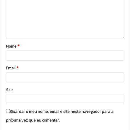
West End, em Londres, em 2015, e alcançou um
enorme êxito. “Mulheres à Beira de um Ataque de
Nervos” fica em cena até dezembro no Teatro
Politeama.
Nome
*
Tags
Broadway
Bruna Andrade
Carlos Quintas
Élia Gonzalez
Fernando Gomes
Filipa Cardoso
Email
*
Filipe Albuquerque
Filipe LA Féria
João Frizza
Jonas Cardoso
Mulheres à Beira de um Ataque de Nervos
Paula marcelo
Paula Sá
Paulo Miguel Ferreira
Site
Pedro Almodóvar
Rita Ribeiro
Rosa Areia
Samuel de Albuquerque
teatro
Teatro Politeama
Guardar o meu nome, email e site neste navegador para a
próxima vez que eu comentar.