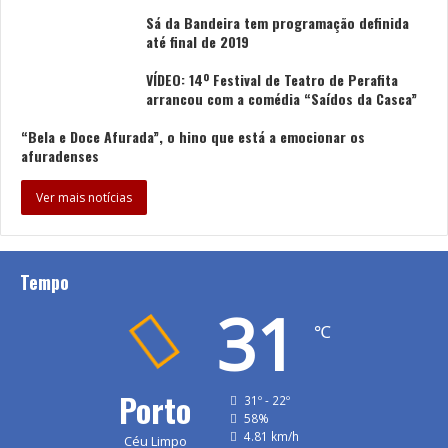
Sá da Bandeira tem programação definida
até final de 2019
VÍDEO: 14º Festival de Teatro de Perafita
arrancou com a comédia “Saídos da Casca”
“Bela e Doce Afurada”, o hino que está a emocionar os
afuradenses
Ver mais notícias
Tempo
31
℃
Porto
31º - 22º
58%
4.81 km/h
Céu Limpo