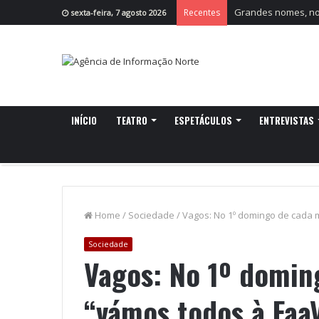
Grandes nomes, nov
Recentes
sexta-feira, 7 agosto 2026
INÍCIO
TEATRO
ESPETÁCULOS
ENTREVISTAS
Home
/
Sociedade
/
Vagos: No 1º domingo de cada 
Sociedade
Vagos: No 1º domin
“vámos todos à Faa