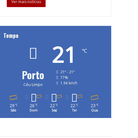
Ver mais notícias
Tempo
21
℃
Porto
21º - 21º
77%
1.94 km/h
Céu Limpo
29
26
22
22
23
℃
℃
℃
℃
℃
Sáb
Dom
Seg
Ter
Qua