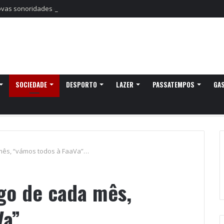
as sonoridades e criação artística marcam a nova temporada do CTAL
SOCIEDADE
DESPORTO
LAZER
PASSATEMPOS
GA
mês, “vámos todos à FaaVa”…
go de cada mês,
Va”…