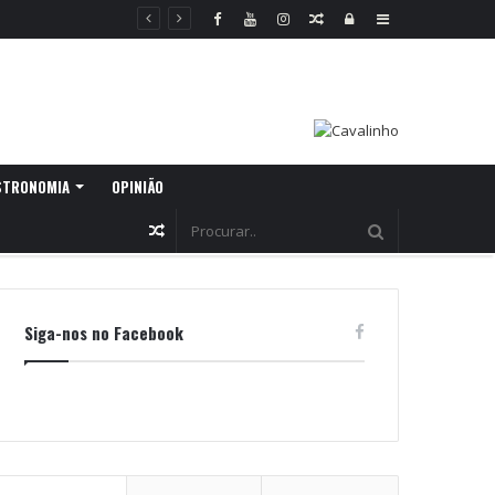
Random
Log
Sidebar
Article
In
STRONOMIA
OPINIÃO
Random
Article
Siga-nos no Facebook