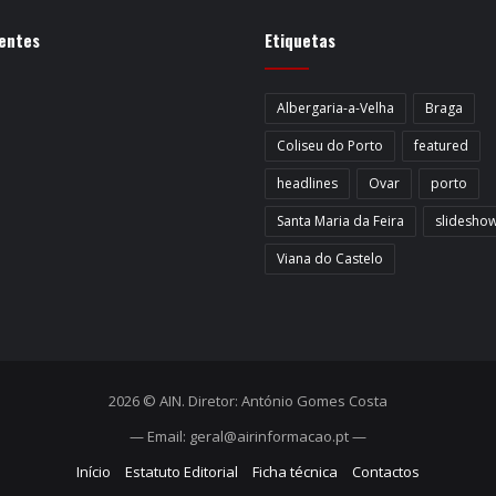
entes
Etiquetas
Albergaria-a-Velha
Braga
Coliseu do Porto
featured
headlines
Ovar
porto
Santa Maria da Feira
slidesho
Viana do Castelo
2026 © AIN. Diretor: António Gomes Costa
— Email: geral@airinformacao.pt —
Início
Estatuto Editorial
Ficha técnica
Contactos