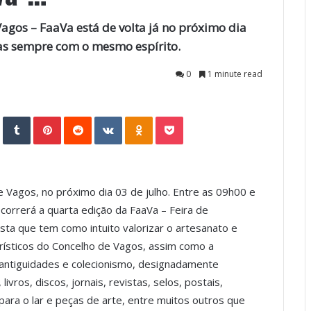
Vagos – FaaVa está de volta já no próximo dia
s sempre com o mesmo espírito.
0
1 minute read
StumbleUpon
Tumblr
Pinterest
Reddit
VKontakte
Odnoklassniki
Pocket
e Vagos, no próximo dia 03 de julho. Entre as 09h00 e
orrerá a quarta edição da FaaVa – Feira de
esta que tem como intuito valorizar o artesanato e
urísticos do Concelho de Vagos, assim como a
 antiguidades e colecionismo, designadamente
livros, discos, jornais, revistas, selos, postais,
 para o lar e peças de arte, entre muitos outros que