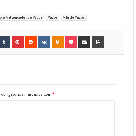
to e Antiguidades de Vagos
Vagos
Vila de Vagos
Tumblr
Pinterest
Reddit
VKontakte
Odnoklassniki
Pocket
Share via Email
Print
obrigatórios marcados com
*