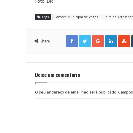
Foto: DR
Tags
Câmara Municipal de Vagos
Feira de Artesana
Facebook
Twitter
Google+
LinkedIn
StumbleUpon
Share
Deixe um comentário
O seu endereço de email não será publicado.
Campos 