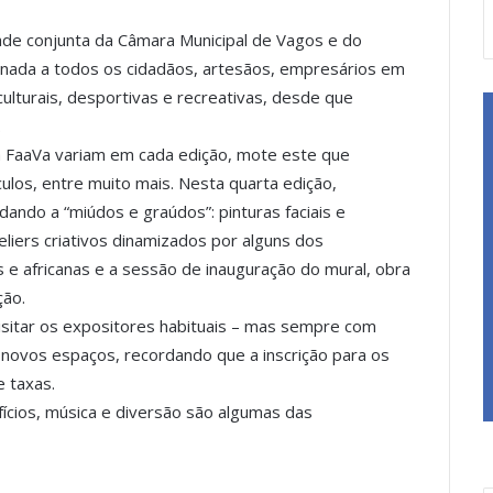
ade conjunta da Câmara Municipal de Vagos e do
onada a todos os cidadãos, artesãos, empresários em
 culturais, desportivas e recreativas, desde que
.
a FaaVa variam em cada edição, mote este que
ulos, entre muito mais. Nesta quarta edição,
ndo a “miúdos e graúdos”: pinturas faciais e
eliers criativos dinamizados por alguns dos
e africanas e a sessão de inauguração do mural, obra
ção.
visitar os expositores habituais – mas sempre com
novos espaços, recordando que a inscrição para os
e taxas.
fícios, música e diversão são algumas das