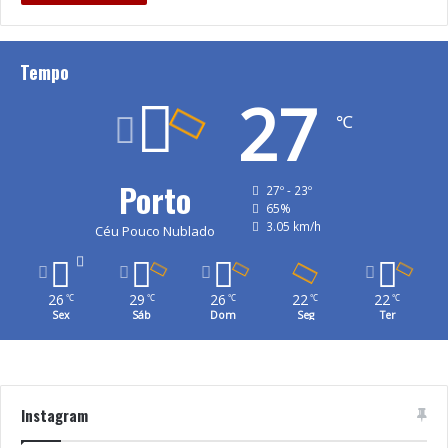
Tempo
27
℃
Porto
27º - 23º
65%
3.05 km/h
Céu Pouco Nublado
26
29
26
22
22
℃
℃
℃
℃
℃
Sex
Sáb
Dom
Seg
Ter
Instagram