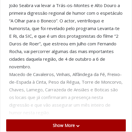
João Seabra vai levar a Trás-os-Montes e Alto Douro a
primeira digressão regional de humor com o espetáculo
“A Olhar para o Boneco”. O actor, ventríloquo e
humorista, que foi revelado pelo programa Levanta-te
E Ri, da SIC, e que é um dos protagonistas do filme “2
Duros de Roer”, que estreou em Julho com Fernando
Rocha, vai percorrer algumas das mais importantes
cidades daquela região, de 4 de outubro a 6 de
novembro.
Macedo de Cavaleiros, Vinhais, Alfândega da Fé, Freixo-
de-Espada à Cinta, Peso da Régua, Torre de Moncorvo,
Chaves, Lamego, Carrazeda de Ansiães e Boticas são
os locais que já confirmaram a presença nesta
digressão e que vão assegurar um mês inteiro de
humor nesta região.
João Seabra tem já uma carreira longa e diversificada na
Show More
área do humor. Mais recentemente, aproveitando os