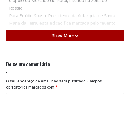
o apoio do Mercado de Natal, situado na zona do
Rossio.
Para Emídio Sousa, Presidente da Autarquia de Santa
Maria da Feira, esta edição fica marcada pelo “evento
sem máscaras” lembrando a libertação das medidas da
Show More
Covid-19 que nos últimos anos tem “condicionado o
evento” destacando “o alargamento do horário (13h30
-19 horas) e o próprio encerramento que decorrerá “no
Centro da Cidade junto ao Mercado de natal”. O autarca
Deixe um comentário
destaca ainda, e pela primeira vez, MAGIKAL, o nome
do espetáculo protagonizado pela companhia Evolution
O seu endereço de email não será publicado.
Campos
Circus que, inserido na temática natalícia. “Nós
obrigatórios marcados com
*
associamos muito o circo à quadra natalícia e por isso
este ano tem associado um circo de grande qualidade”.
Com espetáculos diários às 11h e às 17h15 e com uma
lotação de 750 lugares, a atração apresenta-se como
uma boa solução para que a magia de Perlim nunca
acabe, mesmo nos dias mais chuvosos.