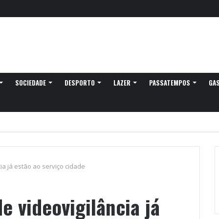
,3 milhões de euros em refeições escolares
SOCIEDADE
DESPORTO
LAZER
PASSATEMPOS
GA
ia já estão ao serviço cidade
e videovigilância já