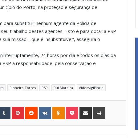
unicípio do Porto, na proteção e segurança de
 para substituir nenhum agente da Polícia de
o seu trabalho destes agentes. “Isto é para dotar a PSP
 sua missão – que é insubstituível”, assegura o
, ininterruptamente, 24 horas por dia e todos os dias da
 PSP a responsabilidade pela conservação e
ira
Pinheiro Torres
PSP
Rui Moreira
Videovigilância
Tumblr
Pinterest
Reddit
VKontakte
Odnoklassniki
Pocket
Share via Email
Print