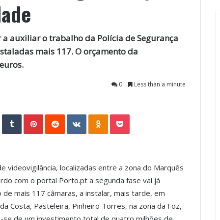
dade
 a auxiliar o trabalho da Polícia de Segurança
nstaladas mais 117. O orçamento da
euros.
0
Less than a minute
StumbleUpon
Tumblr
Pinterest
Reddit
VKontakte
Odnoklassniki
Pocket
e videovigilância, localizadas entre a zona do Marquês
rdo com o portal Porto.pt a segunda fase vai já
o de mais 117 câmaras, a instalar, mais tarde, em
a Costa, Pasteleira, Pinheiro Torres, na zona da Foz,
se de um investimento total de quatro milhões de