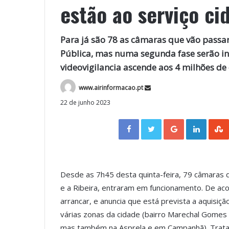
estão ao serviço ci
Para já são 78 as câmaras que vão passar
Pública, mas numa segunda fase serão i
videovigilancia ascende aos 4 milhões de 
www.airinformacao.pt
22 de junho 2023
Facebook
Twitter
Google+
LinkedIn
Desde as 7h45 desta quinta-feira, 79 câmaras d
e a Ribeira, entraram em funcionamento. De aco
arrancar, e anuncia que está prevista a aquisiçã
várias zonas da cidade (bairro Marechal Gomes d
mas também na Asprela e em Campanhã). Trata-