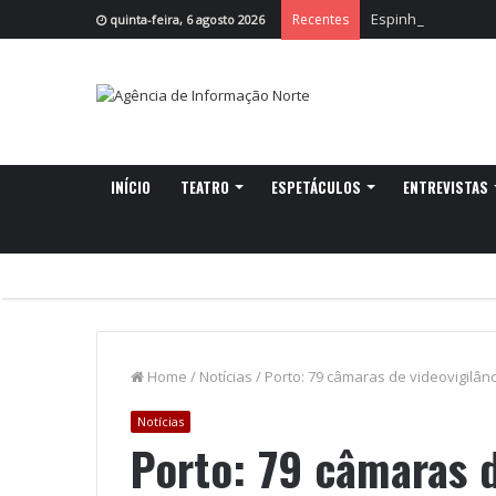
Espinho investe 1
Recentes
quinta-feira, 6 agosto 2026
INÍCIO
TEATRO
ESPETÁCULOS
ENTREVISTAS
Home
/
Notícias
/
Porto: 79 câmaras de videovigilânc
Notícias
Porto: 79 câmaras d