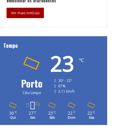
emocionar os afuradenses
Ver mais notícias
Tempo
23
℃
Porto
30º - 22º
67%
2.11 km/h
Céu Limpo
30
27
23
22
22
℃
℃
℃
℃
℃
Qui
Sex
Sáb
Dom
Seg