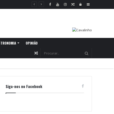
Random
Log
Sidebar
Article
In
STRONOMIA
OPINIÃO
Random
Article
Siga-nos no Facebook