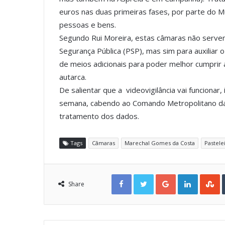
euros nas duas primeiras fases, por parte do M
pessoas e bens.
Segundo Rui Moreira, estas câmaras não servem
Segurança Pública (PSP), mas sim para auxiliar 
de meios adicionais para poder melhor cumprir a
autarca.
De salientar que a videovigilância vai funcionar
semana, cabendo ao Comando Metropolitano da
tratamento dos dados.
Tags
Câmaras
Marechal Gomes da Costa
Pastele
Facebook
Twitter
Google+
LinkedIn
StumbleUpon
Share