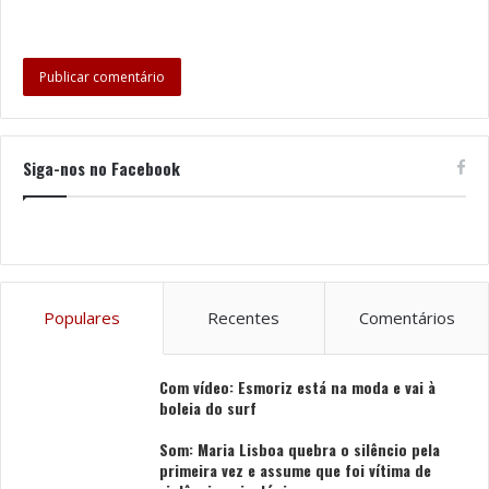
licenças para edifícios de habitação durante o presente
ano.
“Permanecemos dedicados a proporcionar um
ambiente acolhedor e dinâmico para os residentes e
isso só é possível se a oferta habitacional continuar a
Siga-nos no Facebook
aumentar. Braga tem crescido nos últimos anos e é
fundamental que se criem condições para que este
crescimento seja sustentado, através da
disponibilização de boas condições para esse efeito”,
concluiu.
Populares
Recentes
Comentários
Tags
Braga
Habitação
João Rodrigues
Pordata
Com vídeo: Esmoriz está na moda e vai à
Vereador do Urbanismo
boleia do surf
Som: Maria Lisboa quebra o silêncio pela
primeira vez e assume que foi vítima de