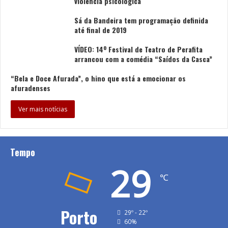
violência psicológica
Sá da Bandeira tem programação definida
até final de 2019
VÍDEO: 14º Festival de Teatro de Perafita
arrancou com a comédia “Saídos da Casca”
“Bela e Doce Afurada”, o hino que está a emocionar os
afuradenses
Ver mais notícias
Tempo
29
℃
Porto
29º - 22º
60%