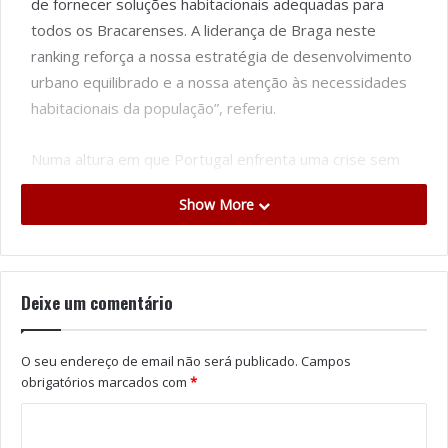
de fornecer soluções habitacionais adequadas para
todos os Bracarenses. A liderança de Braga neste
ranking reforça a nossa estratégia de desenvolvimento
urbano equilibrado e a nossa atenção às necessidades
habitacionais da população”, referiu.
Numa altura em que Portugal enfrenta uma crise sem
precedentes no acesso à habitação, Braga toma a
Show More
dianteira no sentido de aumentar a oferta no seu
parque habitacional, criando condições para o sector
privado desenvolver novas soluções residenciais.
Deixe um comentário
João Rodrigues destaca que os ´esforços contínuos´
para fomentar o desenvolvimento responsável e a
O seu endereço de email não será publicado.
Campos
qualidade de vida dos habitantes são demonstráveis
obrigatórios marcados com
*
através destes números. “Ao lado dos nossos projetos
de apoio aos sectores da população mais
desfavorecidos, seja através do apoio à renda ou à