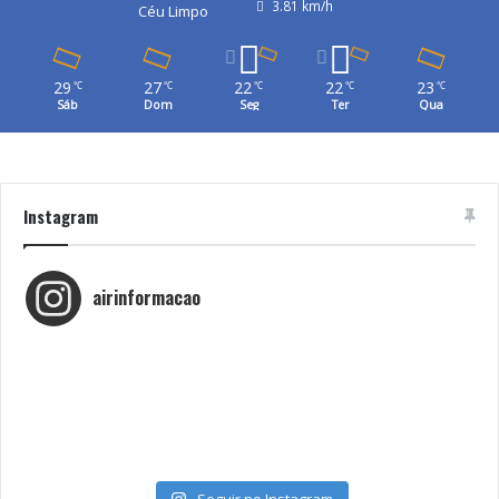
3.81 km/h
Céu Limpo
29
27
22
22
23
℃
℃
℃
℃
℃
Sáb
Dom
Seg
Ter
Qua
Instagram
airinformacao
Seguir no Instagram