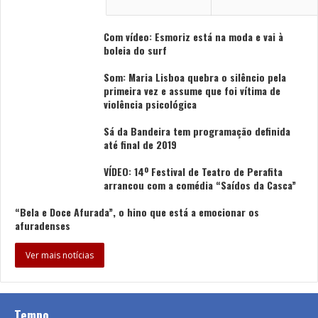
Em todos estes espaços a entrada é livre.
Com vídeo: Esmoriz está na moda e vai à
boleia do surf
Já no primeiro dia do ano, a 1 de janeiro, a tradição
Som: Maria Lisboa quebra o silêncio pela
mantém-se: a Banda Sinfónica Portuguesa apresenta
primeira vez e assume que foi vítima de
violência psicológica
o Concerto de Ano Novo, a partir das 16h00, na Avenida
dos Aliados, e promete os clássicos da época para
Sá da Bandeira tem programação definida
entrar com os dois pés no novo ano.
até final de 2019
VÍDEO: 14º Festival de Teatro de Perafita
O Super Bock Group é, mais uma vez, patrocinador
arrancou com a comédia “Saídos da Casca”
oficial da Passagem de Ano 2023/2024.
“Bela e Doce Afurada”, o hino que está a emocionar os
afuradenses
Tags
Carolina Deslandes
Palácio de Cristal
Ver mais notícias
Richie Campbell
Super Bock Group
Zinko
Tempo