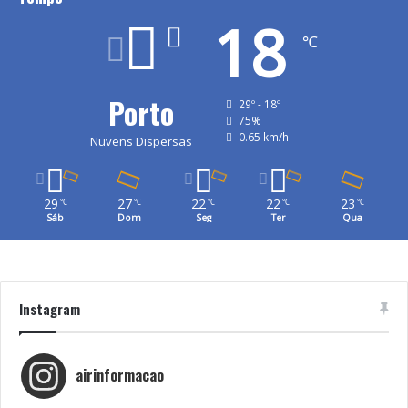
18
℃
Porto
29º - 18º
75%
0.65 km/h
Nuvens Dispersas
29
27
22
22
23
℃
℃
℃
℃
℃
Sáb
Dom
Seg
Ter
Qua
Instagram
airinformacao