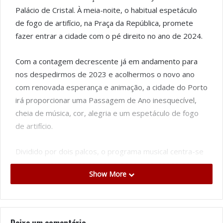
Palácio de Cristal. À meia-noite, o habitual espetáculo
de fogo de artifício, na Praça da República, promete
fazer entrar a cidade com o pé direito no ano de 2024.
Com a contagem decrescente já em andamento para
nos despedirmos de 2023 e acolhermos o novo ano
com renovada esperança e animação, a cidade do Porto
irá proporcionar uma Passagem de Ano inesquecível,
cheia de música, cor, alegria e um espetáculo de fogo
de artifício.
Dividido por dois palcos, o programa musical centra-se
no eixo entre a Avenida dos Aliados e os Jardins do
Show More
Palácio de Cristal, com dois palcos e propostas musicais
para todos os gostos. À meia-noite, os céus do Porto
encher-se-ão de brilho e luz, com um monumental
espetáculo de Fogo de Artificio, lançado a partir
Deixe um comentário