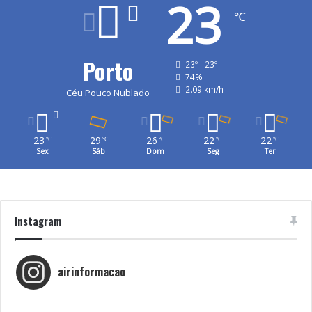
23
℃
Porto
23º - 23º
74%
2.09 km/h
Céu Pouco Nublado
23
29
26
22
22
℃
℃
℃
℃
℃
Sex
Sáb
Dom
Seg
Ter
Instagram
airinformacao