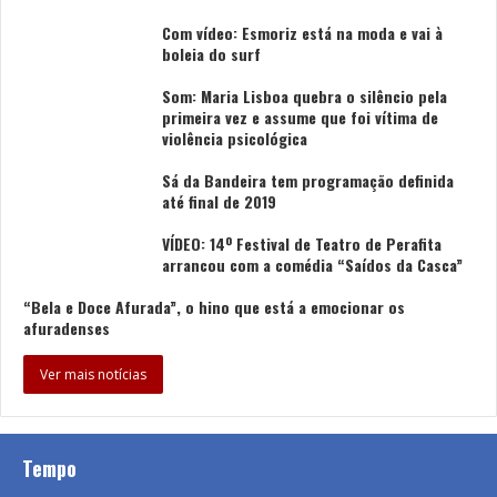
Tags
Águas do Norte
Esposende Ambiente
Com vídeo: Esmoriz está na moda e vai à
Organização das Nações Unidas
S.A
boleia do surf
Som: Maria Lisboa quebra o silêncio pela
primeira vez e assume que foi vítima de
violência psicológica
Sá da Bandeira tem programação definida
até final de 2019
VÍDEO: 14º Festival de Teatro de Perafita
arrancou com a comédia “Saídos da Casca”
“Bela e Doce Afurada”, o hino que está a emocionar os
afuradenses
Ver mais notícias
Tempo