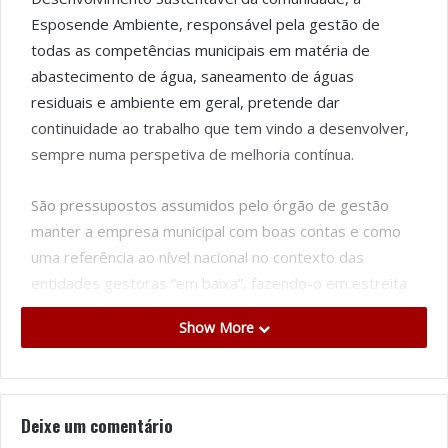
Esposende Ambiente, responsável pela gestão de
todas as competências municipais em matéria de
abastecimento de água, saneamento de águas
residuais e ambiente em geral, pretende dar
continuidade ao trabalho que tem vindo a desenvolver,
sempre numa perspetiva de melhoria contínua.
São pressupostos assumidos pelo órgão de gestão
manter a empresa municipal com boas contas e como
uma referência ao nível nacional no contexto das
entidades gestoras “em baixa”, fazendo-o em estreita
colaboração com toda a sua equipa e sempre numa
Show More
perspetiva de trabalho em rede e em articulação com
todas as partes interessadas.
Para 2024, foi determinada a atualização do tarifário
Deixe um comentário
em 3,3%, com base na taxa de inflação prevista para o