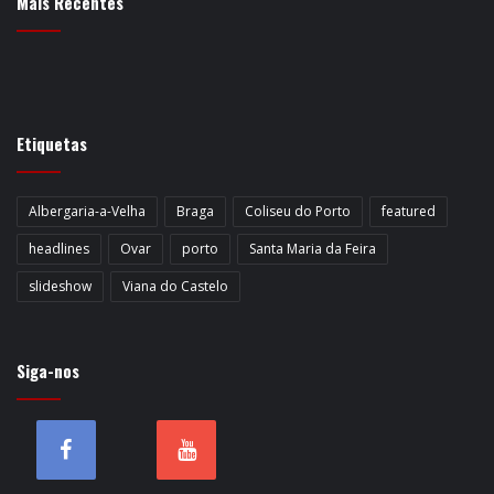
Mais Recentes
Etiquetas
Albergaria-a-Velha
Braga
Coliseu do Porto
featured
headlines
Ovar
porto
Santa Maria da Feira
slideshow
Viana do Castelo
Siga-nos