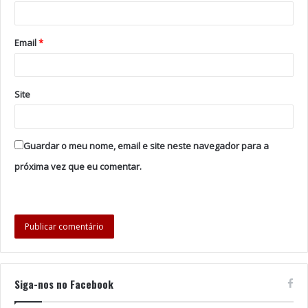
Tags
Akram Khan
Jermaine Spivey
Teatro Nacional São João
Email
*
Site
Guardar o meu nome, email e site neste navegador para a
próxima vez que eu comentar.
Siga-nos no Facebook