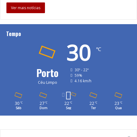
Ver mais notícias
Tempo
30
℃
Porto
30º - 22º
59%
4.16 km/h
Céu Limpo
30
27
22
22
23
℃
℃
℃
℃
℃
Sáb
Dom
Seg
Ter
Qua