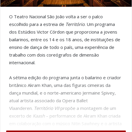
O Teatro Nacional São João volta a ser o palco
escolhido para a estreia de
Território
. Um programa
dos Estúdios Victor Córdon que proporciona a jovens
bailarinos, entre os 14 e os 18 anos, de instituições de
ensino de dança de todo o país, uma experiência de
trabalho com dois coreógrafos de dimensão
internacional.
A sétima edição do programa junta o bailarino e criador
britânico Akram Khan, uma das figuras cimeiras da
dança mundial, e o norte-americano Jermaine Spivey,
atual artista associado da Opera Ballet
Vlaanderen.
Território VII
propõe a montagem de um
excerto de
Kaash
– performance de Akram Khan criada
em colaboração com o músico Nitin Sawhney e o artista
plástico Anish Kapoor – e uma nova criação de Jermaine