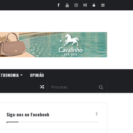
Random
Log
Sidebar
Article
In
STRONOMIA
OPINIÃO
Random
Article
Siga-nos no Facebook