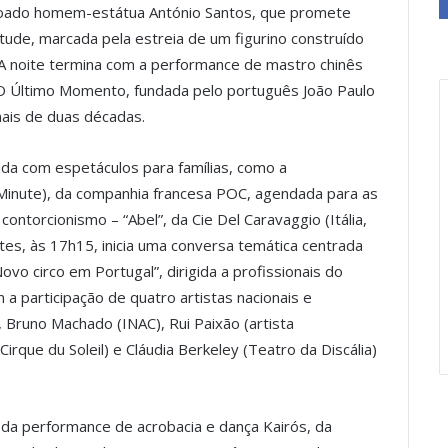
doado homem-estátua António Santos, que promete
tude, marcada pela estreia de um figurino construído
r. A noite termina com a performance de mastro chinês
e O Último Momento, fundada pelo português João Paulo
mais de duas décadas.
da com espetáculos para famílias, como a
inute), da companhia francesa POC, agendada para as
ntorcionismo – “Abel”, da Cie Del Caravaggio (Itália,
tes, às 17h15, inicia uma conversa temática centrada
vo circo em Portugal”, dirigida a profissionais do
a participação de quatro artistas nacionais e
, Bruno Machado (INAC), Rui Paixão (artista
rque du Soleil) e Cláudia Berkeley (Teatro da Discália)
da performance de acrobacia e dança Kairós, da