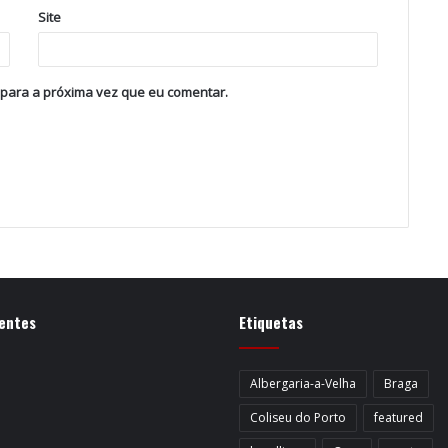
Site
 para a próxima vez que eu comentar.
entes
Etiquetas
Albergaria-a-Velha
Braga
Coliseu do Porto
featured