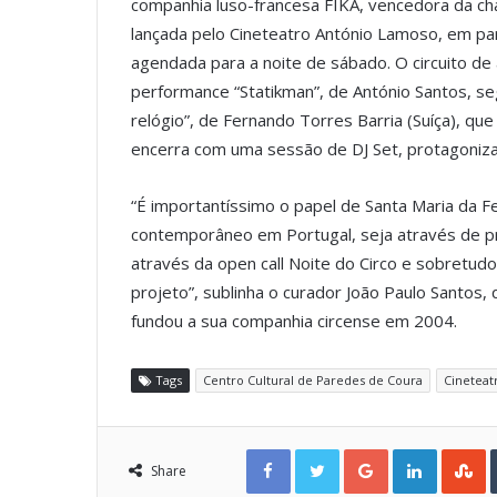
companhia luso-francesa FIKA, vencedora da ch
lançada pelo Cineteatro António Lamoso, em par
agendada para a noite de sábado. O circuito de
performance “Statikman”, de António Santos, s
relógio”, de Fernando Torres Barria (Suíça), q
encerra com uma sessão de DJ Set, protagonizad
“É importantíssimo o papel de Santa Maria da Fe
contemporâneo em Portugal, seja através de pro
através da open call Noite do Circo e sobretud
projeto”, sublinha o curador João Paulo Santos
fundou a sua companhia circense em 2004.
Tags
Centro Cultural de Paredes de Coura
Cineteat
Facebook
Twitter
Google+
LinkedIn
StumbleUpon
Share