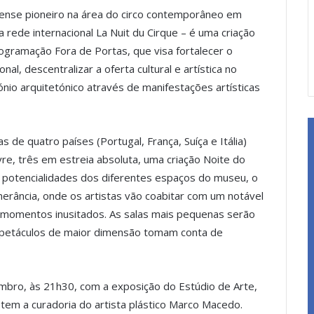
rcense pioneiro na área do circo contemporâneo em
a rede internacional La Nuit du Cirque – é uma criação
ogramação Fora de Portas, que visa fortalecer o
l, descentralizar a oferta cultural e artística no
ónio arquitetónico através de manifestações artísticas
 de quatro países (Portugal, França, Suíça e Itália)
re, três em estreia absoluta, uma criação Noite do
s potencialidades dos diferentes espaços do museu, o
nerância, onde os artistas vão coabitar com um notável
o momentos inusitados. As salas mais pequenas serão
spetáculos de maior dimensão tomam conta de
mbro, às 21h30, com a exposição do Estúdio de Arte,
 tem a curadoria do artista plástico Marco Macedo.