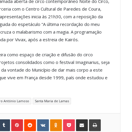
amada aberta de circo contemporâneo Noite do Circo,
ceria com o Centro Cultural de Paredes de Coura,
 apresentações inicia às 21h30, com a reposição da
eguida do espetáculo “A última recordação do meu
ue cruza o malabarismo com a magia. A programação
a por Vivax, após a estreia de Kairós.
ira como espaço de criação e difusão do circo
jetos consolidados como o festival Imaginarius, seja
o da vontade do Município de dar mais corpo a este
, que vive em França desde 1999, país onde estudou e
ro António Lamoso
Santa Maria de Lamas
Tumblr
Pinterest
Reddit
VKontakte
Odnoklassniki
Pocket
Share via Email
Print