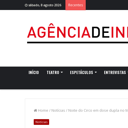
Recentes
sábado, 8 agosto 2026
INÍCIO
TEATRO
ESPETÁCULOS
ENTREVISTAS
Home
/
Notícias
/
Noite do Circo em dose dupla no
Notícias