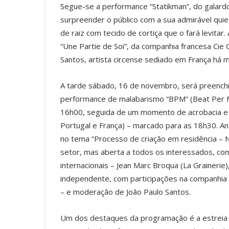
Segue-se a performance “Statikman”, do galar
surpreender o público com a sua admirável quie
de raiz com tecido de cortiça que o fará levita
“Une Partie de Soi”, da companhia francesa Ci
Santos, artista circense sediado em França há 
A tarde sábado, 16 de novembro, será preenchi
performance de malabarismo “BPM” (Beat Per M
16h00, seguida de um momento de acrobacia e co
Portugal e França) – marcado para as 18h30. An
no tema “Processo de criação em residência – No
setor, mas aberta a todos os interessados, com 
internacionais – Jean Marc Broqua (La Grainerie)
independente, com participações na companhia Ci
– e moderação de João Paulo Santos.
Um dos destaques da programação é a estreia 