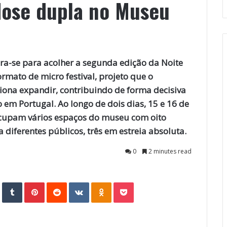
dose dupla no Museu
a-se para acolher a segunda edição da Noite
rmato de micro festival, projeto que o
iona expandir, contribuindo de forma decisiva
em Portugal. Ao longo de dois dias, 15 e 16 de
ocupam vários espaços do museu com oito
 diferentes públicos, três em estreia absoluta.
0
2 minutes read
StumbleUpon
Tumblr
Pinterest
Reddit
VKontakte
Odnoklassniki
Pocket