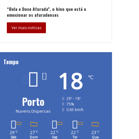
“Bela e Doce Afurada”, o hino que está a
emocionar os afuradenses
Ver mais notícias
Tempo
18
℃
Porto
29º - 18º
75%
0.65 km/h
Nuvens Dispersas
29
27
22
22
23
℃
℃
℃
℃
℃
Sáb
Dom
Seg
Ter
Qua