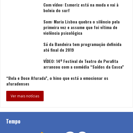
dotando-o de instalações de excelência para a
Com vídeo: Esmoriz está na moda e vai à
boleia do surf
salvaguarda, tratamento e fruição da memória coletiva
Bracarense. Este novo Arquivo Municipal reúne, pela
Som: Maria Lisboa quebra o silêncio pela
primeira vez, o acervo histórico, urbanístico e
primeira vez e assume que foi vítima de
violência psicológica
fotográfico da Cidade, bem como a colecção de bens
culturais e a Revista Bracara Augusta, eliminando a
Sá da Bandeira tem programação definida
até final de 2019
dispersão documental por 10 edifícios distintos” referiu.
VÍDEO: 14º Festival de Teatro de Perafita
Como explicou a responsável, as novas instalações
arrancou com a comédia “Saídos da Casca”
oferecem 10.000 metros lineares de depósito, um
“Bela e Doce Afurada”, o hino que está a emocionar os
laboratório de conservação e restauro, e um modelo de
afuradenses
gestão integrada que permitirá reforçar a capacidade
de preservação e acessibilidade do nosso património.
Ver mais notícias
Além disso, foi implementado o Plano Estratégico do
Arquivo Municipal de Braga 2024-2027 e o projeto
Bracara Digital, “iniciativas que consolidam a
Tempo
modernização e digitalização do nosso arquivo,