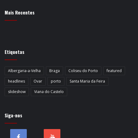
Mais Recentes
Etiquetas
Albergaria-a-Velha
Braga
Coliseu do Porto
featured
headlines
Ovar
porto
Santa Maria da Feira
slideshow
Viana do Castelo
Siga-nos