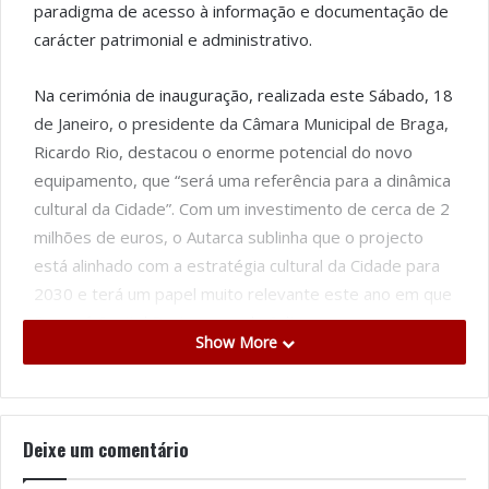
paradigma de acesso à informação e documentação de
carácter patrimonial e administrativo.
Na cerimónia de inauguração, realizada este Sábado, 18
de Janeiro, o presidente da Câmara Municipal de Braga,
Ricardo Rio, destacou o enorme potencial do novo
equipamento, que “será uma referência para a dinâmica
cultural da Cidade”. Com um investimento de cerca de 2
milhões de euros, o Autarca sublinha que o projecto
está alinhado com a estratégia cultural da Cidade para
2030 e terá um papel muito relevante este ano em que
Braga é Capital Portuguesa da Cultura.
Show More
“Braga tinha uma necessidade premente de oferecer
melhores condições de trabalho e de acolhimento a
todos os que nos visitam para consultar o vasto e
Deixe um comentário
valioso acervo do Arquivo Municipal. Paralelamente,