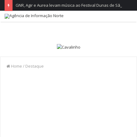
GNR, Agir e Aurea levam música ao Festival Dunas de São Jacinto
Home
/
Destaque