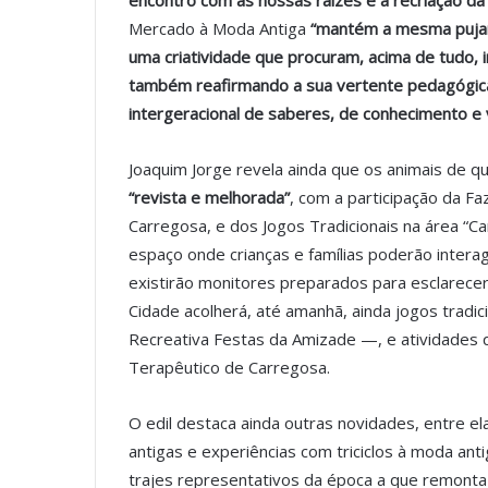
encontro com as nossas raízes e a recriação d
Mercado à Moda Antiga
“mantém a mesma pujan
uma criatividade que procuram, acima de tudo, 
também reafirmando a sua vertente pedagógica
intergeracional de saberes, de conhecimento e 
Joaquim Jorge revela ainda que os animais de q
“revista e melhorada”
, com a participação da F
Carregosa, e dos Jogos Tradicionais na área “C
espaço onde crianças e famílias poderão intera
existirão monitores preparados para esclarecer
Cidade acolherá, até amanhã, ainda jogos tradi
Recreativa Festas da Amizade —, e atividades 
Terapêutico de Carregosa.
O edil destaca ainda outras novidades, entre e
antigas e experiências com triciclos à moda anti
trajes representativos da época a que remonta