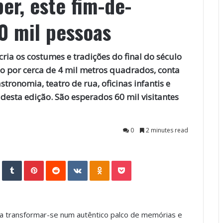
er, este fim-de-
0 mil pessoas
ria os costumes e tradições do final do século
do por cerca de 4 mil metros quadrados, conta
tronomia, teatro de rua, oficinas infantis e
desta edição. São esperados 60 mil visitantes
0
2 minutes read
StumbleUpon
Tumblr
Pinterest
Reddit
VKontakte
Odnoklassniki
Pocket
a a transformar-se num autêntico palco de memórias e