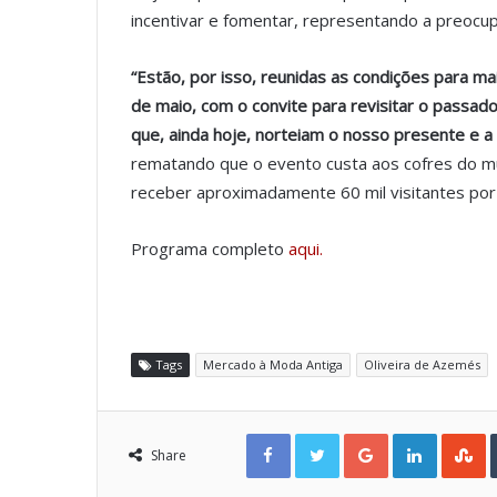
incentivar e fomentar, representando a preocupaç
“Estão, por isso, reunidas as condições para m
de maio, com o convite para revisitar o passad
que, ainda hoje, norteiam o nosso presente e a 
rematando que o evento custa aos cofres do mu
receber aproximadamente 60 mil visitantes por 
Programa completo
aqui.
Tags
Mercado à Moda Antiga
Oliveira de Azemés
Facebook
Twitter
Google+
LinkedIn
StumbleUpon
Share