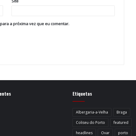
Site
 para a próxima vez que eu comentar.
entes
Etiquetas
Albergaria-a-Velha
Braga
Coliseu do Porto
featured
headlines
Ovar
porto