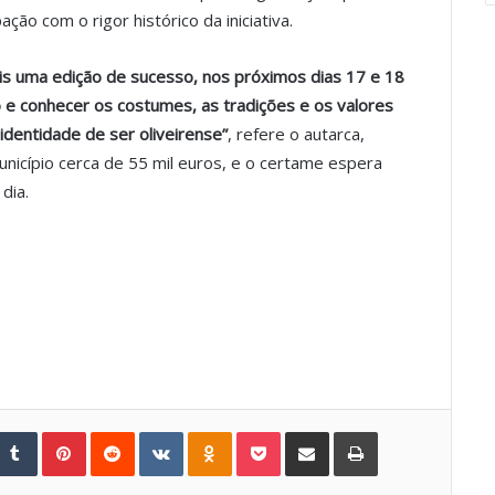
ão com o rigor histórico da iniciativa.
ais uma edição de sucesso, nos próximos dias 17 e 18
o e conhecer os costumes, as tradições e os valores
identidade de ser oliveirense”
, refere o autarca,
nicípio cerca de 55 mil euros, e o certame espera
dia.
Tumblr
Pinterest
Reddit
VKontakte
Odnoklassniki
Pocket
Share via Email
Print