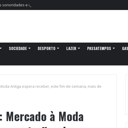
sonoridades e criação artística marcam a nova temporada do CTAL
SOCIEDADE
DESPORTO
LAZER
PASSATEMPOS
GA
 Moda Antiga espera receber, este fim-de-semana, mais de
s: Mercado à Moda