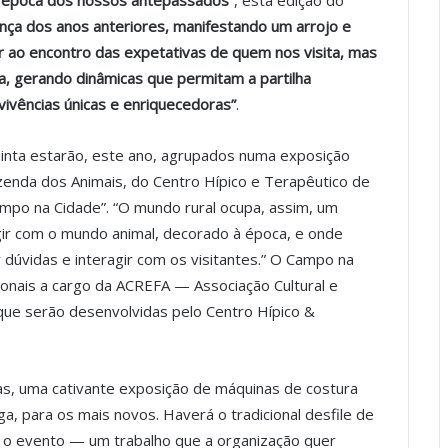
a época dos nossos antepassados”
, esta edição do
ça dos anos anteriores, manifestando um arrojo e
ir ao encontro das expetativas de quem nos visita, mas
, gerando dinâmicas que permitam a partilha
vivências únicas e enriquecedoras”
.
uinta estarão, este ano, agrupados numa exposição
azenda dos Animais, do Centro Hípico e Terapêutico de
ampo na Cidade”. “O mundo rural ocupa, assim, um
gir com o mundo animal, decorado à época, e onde
 dúvidas e interagir com os visitantes.” O Campo na
cionais a cargo da ACREFA — Associação Cultural e
que serão desenvolvidas pelo Centro Hípico &
las, uma cativante exposição de máquinas de costura
ga, para os mais novos. Haverá o tradicional desfile de
 o evento — um trabalho que a organização quer