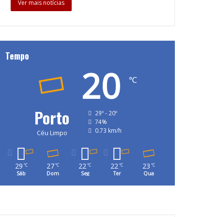
Ver mais notícias
Tempo
20
℃
Porto
29º - 20º
74%
0.73 km/h
Céu Limpo
29
27
22
22
23
℃
℃
℃
℃
℃
Sáb
Dom
Seg
Ter
Qua