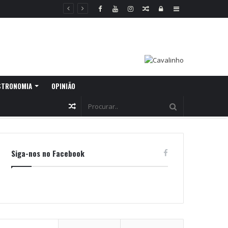
Random
Log
Sidebar
Article
In
STRONOMIA
OPINIÃO
Random
Article
Siga-nos no Facebook