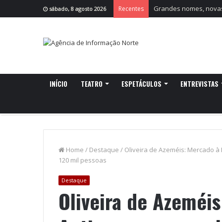
Grandes nomes, novas 
Recentes
sábado, 8 agosto 2026
INÍCIO
TEATRO
ESPETÁCULOS
ENTREVISTAS
Home
/
Destaque
/
Oliveira de Azeméis: Mercado à
120 mil pessoas
Destaque
Oliveira de Azeméi