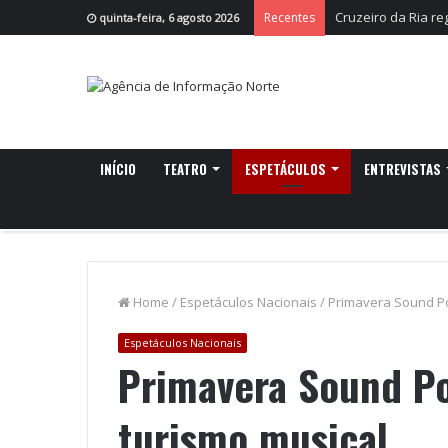
Cruzeiro da Ria r
Recentes
quinta-feira, 6 agosto 2026
INÍCIO
TEATRO
ESPETÁCULOS
ENTREVISTAS
Home
/
Espetáculos Nacionais
/
Primavera Sound Por
Espetáculos Nacionais
Primavera Sound Por
turismo musical