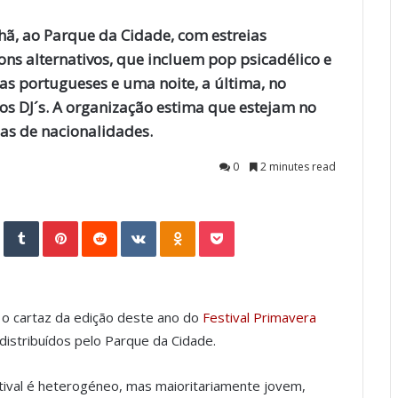
ã, ao Parque da Cidade, com estreias
ons alternativos, que incluem pop psicadélico e
stas portugueses e uma noite, a última, no
os DJ´s. A organização estima que estejam no
nas de nacionalidades.
0
2 minutes read
StumbleUpon
Tumblr
Pinterest
Reddit
VKontakte
Odnoklassniki
Pocket
o cartaz da edição deste ano do
Festival Primavera
distribuídos pelo Parque da Cidade.
stival é heterogéneo, mas maioritariamente jovem,