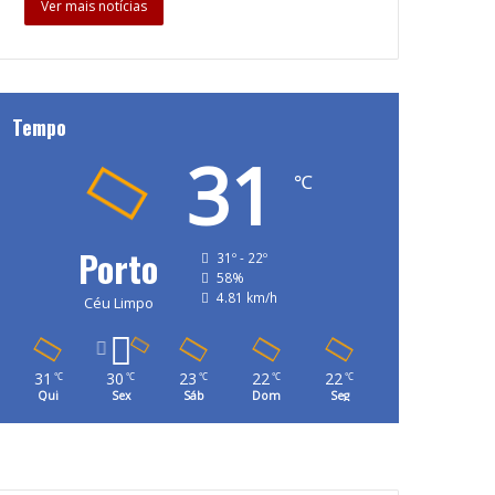
Ver mais notícias
Tempo
31
℃
Porto
31º - 22º
58%
4.81 km/h
Céu Limpo
31
30
23
22
22
℃
℃
℃
℃
℃
Qui
Sex
Sáb
Dom
Seg