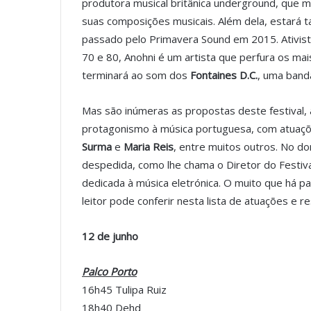
produtora musical britânica underground, que mi
suas composições musicais. Além dela, estará
passado pelo Primavera Sound em 2015. Ativist
70 e 80, Anohni é um artista que perfura os mai
terminará ao som dos
Fontaines D.C.
, uma band
Mas são inúmeras as propostas deste festival,
protagonismo à música portuguesa, com atuaç
Surma
e
Maria Reis
, entre muitos outros. No d
despedida, como lhe chama o Diretor do Festival
dedicada à música eletrónica. O muito que há p
leitor pode conferir nesta lista de atuações e r
12 de junho
Palco Porto
16h45 Tulipa Ruiz
18h40 Dehd