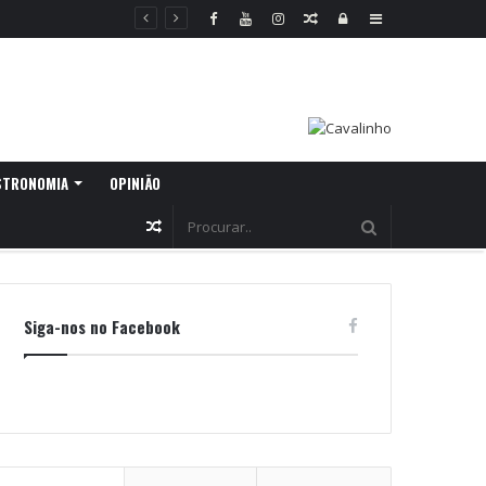
Random
Log
Sidebar
Article
In
STRONOMIA
OPINIÃO
Random
Article
Siga-nos no Facebook