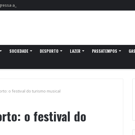
egressa a Ovar com experiências náuticas e observação de aves
SOCIEDADE
DESPORTO
LAZER
PASSATEMPOS
GA
to: o festival do turismo musical
to: o festival do