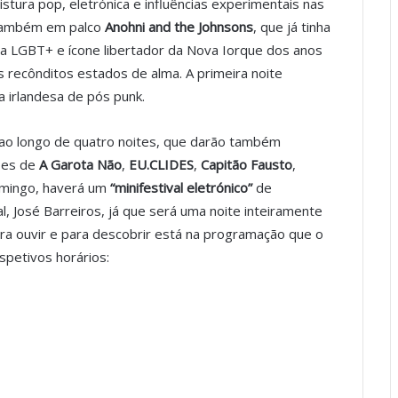
stura pop, eletrónica e influências experimentais nas
 também em palco
Anohni and the Johnsons
, que já tinha
a LGBT+ e ícone libertador da Nova Iorque dos anos
s recônditos estados de alma. A primeira noite
a irlandesa de pós punk.
 ao longo de quatro noites, que darão também
ões de
A Garota Não
,
EU.CLIDES
,
Capitão Fausto
,
omingo, haverá um
“minifestival eletrónico”
de
, José Barreiros, já que será uma noite inteiramente
ara ouvir e para descobrir está na programação que o
espetivos horários: