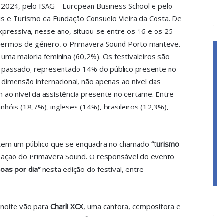
 2024, pelo ISAG – European Business School e pelo
is e Turismo da Fundação Consuelo Vieira da Costa. De
xpressiva, nesse ano, situou-se entre os 16 e os 25
 termos de género, o Primavera Sound Porto manteve,
uma maioria feminina (60,2%). Os festivaleiros são
o passado, representado 14% do público presente no
dimensão internacional, não apenas ao nível das
ao nível da assistência presente no certame. Entre
hóis (18,7%), ingleses (14%), brasileiros (12,3%),
em um público que se enquadra no chamado
“turismo
ização do Primavera Sound. O responsável do evento
oas por dia”
nesta edição do festival, entre
 noite vão para
Charli XCX
, uma cantora, compositora e