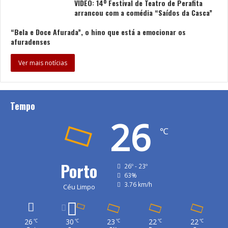
VÍDEO: 14º Festival de Teatro de Perafita
arrancou com a comédia “Saídos da Casca”
“Bela e Doce Afurada”, o hino que está a emocionar os
afuradenses
Ver mais notícias
Tempo
26
℃
Porto
26º - 23º
63%
3.76 km/h
Céu Limpo
26
30
23
22
22
℃
℃
℃
℃
℃