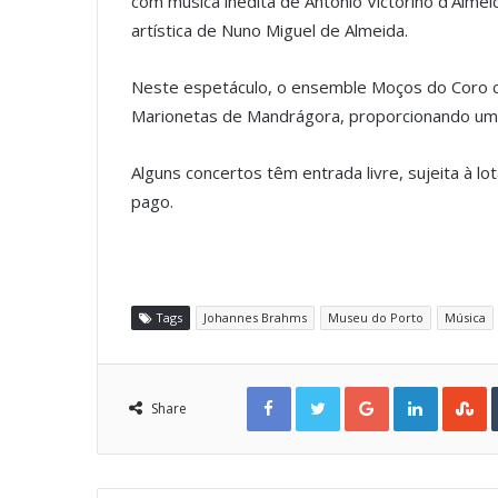
com música inédita de António Victorino d’Almei
artística de Nuno Miguel de Almeida.
Neste espetáculo, o ensemble Moços do Coro c
Marionetas de Mandrágora, proporcionando uma e
Alguns concertos têm entrada livre, sujeita à 
pago.
Tags
Johannes Brahms
Museu do Porto
Música
Facebook
Twitter
Google+
LinkedIn
StumbleUpon
Share