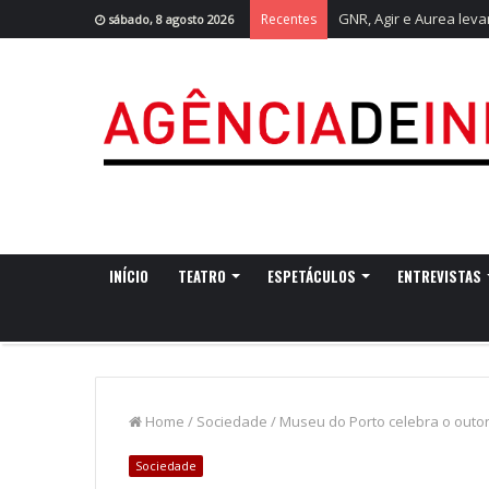
GNR, Agir e Aurea leva
Recentes
sábado, 8 agosto 2026
INÍCIO
TEATRO
ESPETÁCULOS
ENTREVISTAS
Home
/
Sociedade
/
Museu do Porto celebra o outo
Sociedade