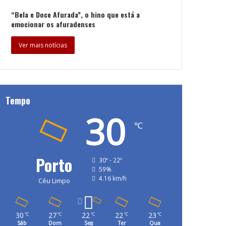
“Bela e Doce Afurada”, o hino que está a
emocionar os afuradenses
Ver mais notícias
Tempo
30
℃
Porto
30º - 22º
59%
4.16 km/h
Céu Limpo
30
27
22
22
23
℃
℃
℃
℃
℃
Sáb
Dom
Seg
Ter
Qua