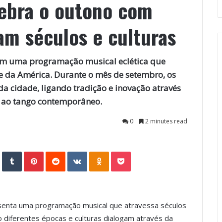
ebra o outono com
am séculos e culturas
om uma programação musical eclética que
e da América. Durante o mês de setembro, os
a cidade, ligando tradição e inovação através
a ao tango contemporâneo.
0
2 minutes read
StumbleUpon
Tumblr
Pinterest
Reddit
VKontakte
Odnoklassniki
Pocket
esenta uma programação musical que atravessa séculos
o diferentes épocas e culturas dialogam através da