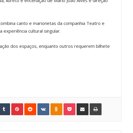
da, libreto e encenação de Mário João Alves e direção
ombina canto e marionetas da companhia Teatro e
xperiência cultural singular.
lotação dos espaços, enquanto outros requerem bilhete
Tumblr
Pinterest
Reddit
VKontakte
Odnoklassniki
Pocket
Share via Email
Print