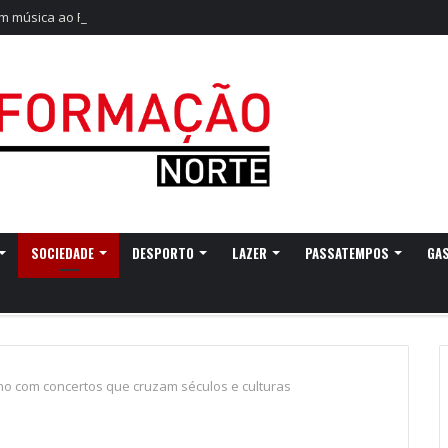
m música ao Festival Dunas de São Jacinto
SOCIEDADE
DESPORTO
LAZER
PASSATEMPOS
GA
no com concertos que cruzam séculos e culturas