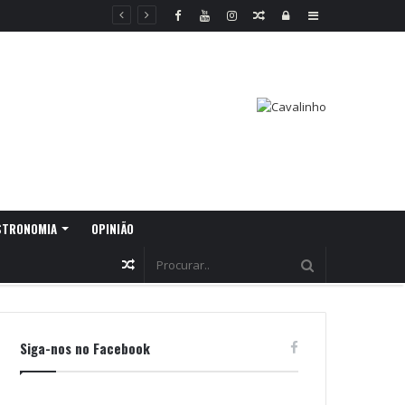
Random
Log
Sidebar
Article
In
STRONOMIA
OPINIÃO
Random
Article
Siga-nos no Facebook