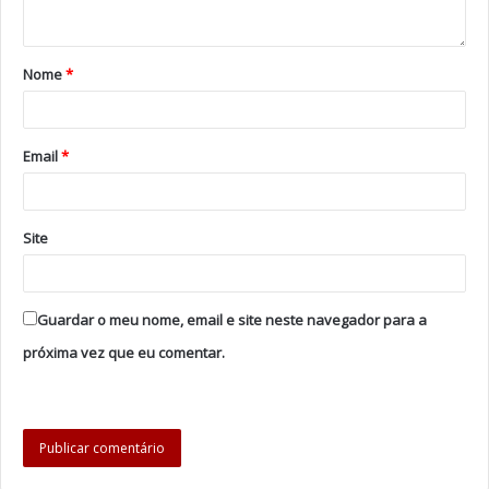
indelével a sua identidade artística.
Nome
Foto: DR
*
Tags
Anita Guerreiro
Atriz
Fado
Email
*
Site
Guardar o meu nome, email e site neste navegador para a
próxima vez que eu comentar.