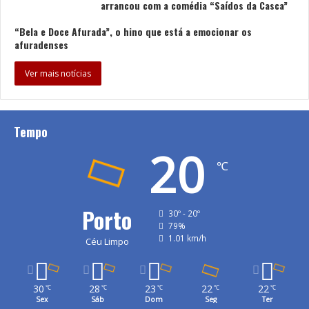
arrancou com a comédia “Saídos da Casca”
“Bela e Doce Afurada”, o hino que está a emocionar os
afuradenses
Ver mais notícias
Tempo
20
℃
Porto
30º - 20º
79%
1.01 km/h
Céu Limpo
30
28
23
22
22
℃
℃
℃
℃
℃
Sex
Sáb
Dom
Seg
Ter