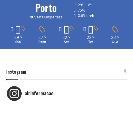
Porto
29º - 18º
75%
0.65 km/h
Nuvens Dispersas
29
27
22
22
23
℃
℃
℃
℃
℃
Sáb
Dom
Seg
Ter
Qua
Instagram
airinformacao