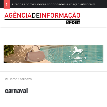
Grandes nomes, novas sonoridades e criação artística marcam a nova temporada do CTAL
Home
/
carnaval
carnaval