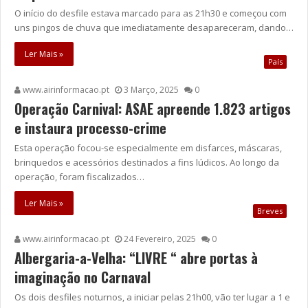
O início do desfile estava marcado para as 21h30 e começou com
uns pingos de chuva que imediatamente desapareceram, dando…
Ler Mais »
País
www.airinformacao.pt
3 Março, 2025
0
Operação Carnival: ASAE apreende 1.823 artigos
e instaura processo-crime
Esta operação focou-se especialmente em disfarces, máscaras,
brinquedos e acessórios destinados a fins lúdicos. Ao longo da
operação, foram fiscalizados…
Ler Mais »
Breves
www.airinformacao.pt
24 Fevereiro, 2025
0
Albergaria-a-Velha: “LIVRE “ abre portas à
imaginação no Carnaval
Os dois desfiles noturnos, a iniciar pelas 21h00, vão ter lugar a 1 e