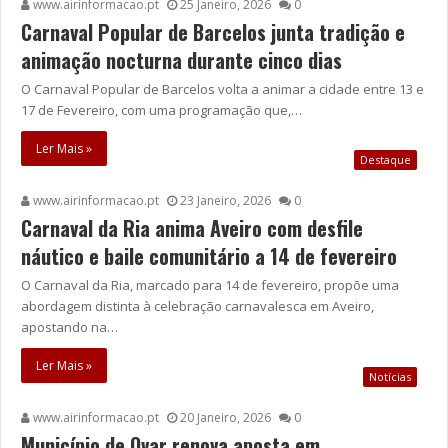
www.airinformacao.pt
25 Janeiro, 2026
0
Carnaval Popular de Barcelos junta tradição e
animação nocturna durante cinco dias
O Carnaval Popular de Barcelos volta a animar a cidade entre 13 e
17 de Fevereiro, com uma programação que,…
Ler Mais »
Destaque
www.airinformacao.pt
23 Janeiro, 2026
0
Carnaval da Ria anima Aveiro com desfile
náutico e baile comunitário a 14 de fevereiro
O Carnaval da Ria, marcado para 14 de fevereiro, propõe uma
abordagem distinta à celebração carnavalesca em Aveiro,
apostando na…
Ler Mais »
Notícias
www.airinformacao.pt
20 Janeiro, 2026
0
Município de Ovar renova aposta em