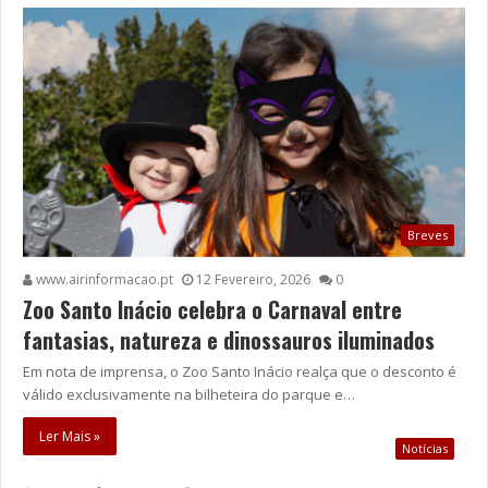
Breves
www.airinformacao.pt
12 Fevereiro, 2026
0
Zoo Santo Inácio celebra o Carnaval entre
fantasias, natureza e dinossauros iluminados
Em nota de imprensa, o Zoo Santo Inácio realça que o desconto é
válido exclusivamente na bilheteira do parque e…
Ler Mais »
Notícias