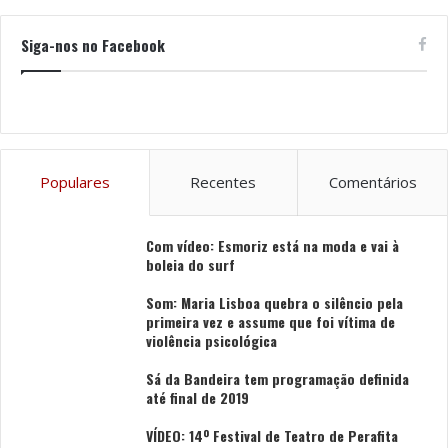
A estreia do Politécnico de Viana do Castelo na
Siga-nos no Facebook
plataforma NAU reforça a aposta institucional na
aprendizagem digital em larga escala e consolida o
papel da instituição como produtora de conhecimento
científico relevante e acessível à sociedade. Poderá ter
mais informações sobre esta formação e fazer a sua
Populares
Recentes
Comentários
inscrição em
aqui.
Esta formação surge alinhada com a estratégia do
Com vídeo: Esmoriz está na moda e vai à
boleia do surf
Politécnico de Viana do Castelo em disponibilizar
conteúdos formativos para uma larga audiência de
Som: Maria Lisboa quebra o silêncio pela
forma online e assíncrona. Refira-se que o IPVC tem já
primeira vez e assume que foi vítima de
violência psicológica
disponíveis, no âmbito do projeto CLINICAL FIT, vários
conteúdos que aliam desporto, saúde e bem-estar no
Sá da Bandeira tem programação definida
seu canal de Youtube.
até final de 2019
VÍDEO: 14º Festival de Teatro de Perafita