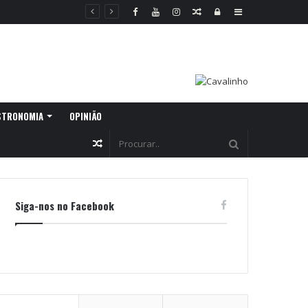
Random
Log
Sidebar
Article
In
STRONOMIA
OPINIÃO
Random
Article
Siga-nos no Facebook