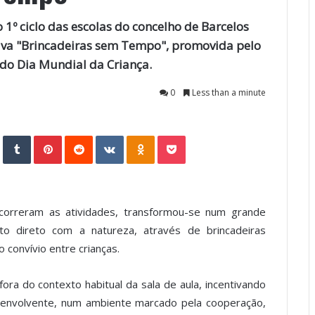
 1º ciclo das escolas do concelho de Barcelos
ativa "Brincadeiras sem Tempo", promovida pelo
o Dia Mundial da Criança.
0
Less than a minute
StumbleUpon
Tumblr
Pinterest
Reddit
VKontakte
Odnoklassniki
Pocket
ecorreram as atividades, transformou-se num grande
cto direto com a natureza, através de brincadeiras
o convívio entre crianças.
fora do contexto habitual da sala de aula, incentivando
o envolvente, num ambiente marcado pela cooperação,