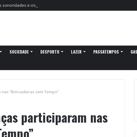
sonoridades e criação artística marcam a nova temporada do CTAL
SOCIEDADE
DESPORTO
LAZER
PASSATEMPOS
GA
am nas “Brincadeiras sem Tempo”
nças participaram nas
Tempo”