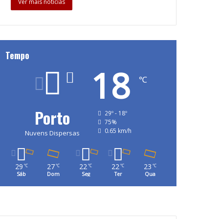
Ver mais notícias
Tempo
18
℃
Porto
29º - 18º
75%
0.65 km/h
Nuvens Dispersas
29
27
22
22
23
℃
℃
℃
℃
℃
Sáb
Dom
Seg
Ter
Qua