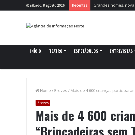
Grandes nomes, novas 
Recentes
sábado, 8 agosto 2026
INÍCIO
TEATRO
ESPETÁCULOS
ENTREVISTAS
Home
/
Breves
/
Mais de 4 600 crianças participar
Breves
Mais de 4 600 cria
“Brincadeiras sem 