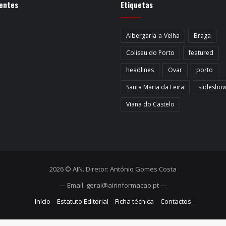
entes
Etiquetas
Albergaria-a-Velha
Braga
Coliseu do Porto
featured
headlines
Ovar
porto
Santa Maria da Feira
slidesho
Viana do Castelo
2026 © AIN. Diretor: António Gomes Costa
— Email: geral@airinformacao.pt —
Início
Estatuto Editorial
Ficha técnica
Contactos