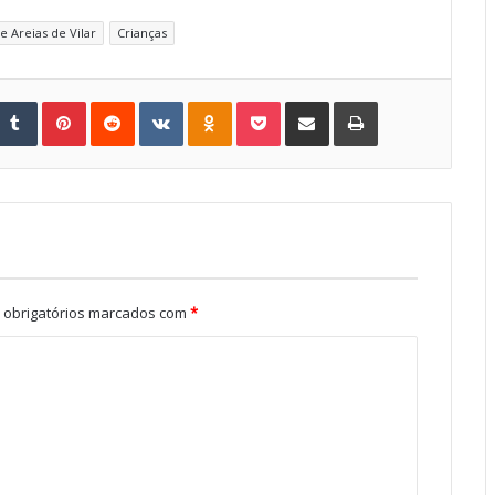
e Areias de Vilar
Crianças
Tumblr
Pinterest
Reddit
VKontakte
Odnoklassniki
Pocket
Share via Email
Print
obrigatórios marcados com
*