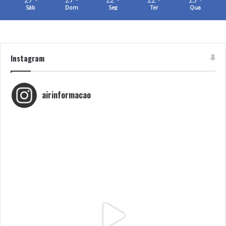
Imaginarius - Festival de Artes Performativas em Espaço Público
Sáb
Dom
Seg
Ter
Qua
Santa Maria da Feira
Instagram
airinformacao