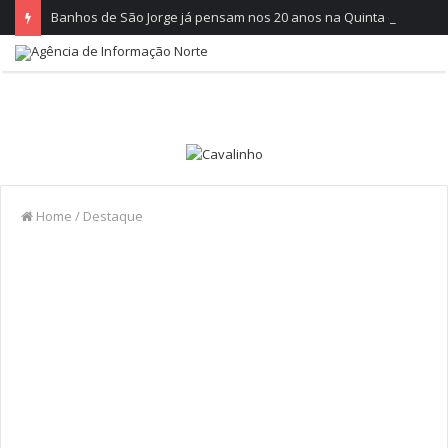
Banhos de São Jorge já pensam nos 20 anos na Quinta do Castelo
Home
/
Destaque