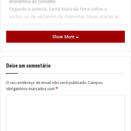
económica do concelho.
Segundo o autarca, Santa Maria da Feira voltou a
encher-se de visitantes de diferentes faixas etárias ao
longo do evento, num ambiente marcado pela presença
de propostas artísticas diversificadas e de grande
Show More
impacto visual.
Amadeu Albergaria defende ainda que o Imaginarius
“é
uma marca cultural nossa e é inseparável de Santa
Maria da Feira”
. O responsável municipal considera que
Deixe um comentário
o festival cresceu em paralelo com a cidade e contribuiu
para consolidar
“uma forma muito própria de viver a
O seu endereço de email não será publicado.
Campos
Cultura, nas ruas e praças, junto das pessoas”
,
obrigatórios marcados com
*
mantendo a capacidade de surpreender quem visita o
concelho.
Para o último dia da edição deste ano, o presidente da
autarquia perspetiva uma forte participação do público,
destacando a continuidade de uma programação com
“espetáculos de grande impacto visual e artístico”. “A