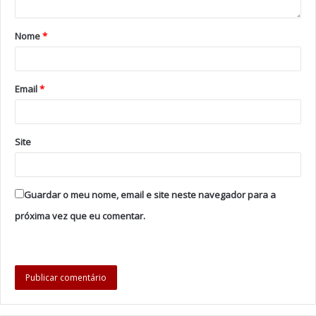
preparativos para os restantes momentos previstos
no programa.
Nome
*
Tags
AIR INVICTUS
Douro
Gaia
porto
Email
*
Site
Guardar o meu nome, email e site neste navegador para a
próxima vez que eu comentar.