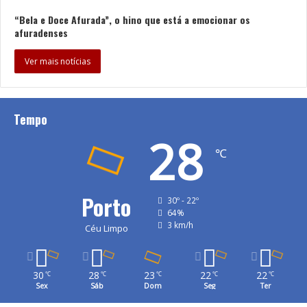
“Bela e Doce Afurada”, o hino que está a emocionar os
afuradenses
Ver mais notícias
Tempo
28
℃
Porto
30º - 22º
64%
3 km/h
Céu Limpo
30
28
23
22
22
℃
℃
℃
℃
℃
Sex
Sáb
Dom
Seg
Ter