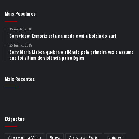
Mais Populares
16 Agosto, 2018
Com vídeo: Esmoriz está na moda e vai à boleia do surf
25 Junho, 2018
Som: Maria Lisboa quebra o silêncio pela primeira vez e assume
que foi vítima de violência psicológica
Mais Recentes
Etiquetas
Albergaria-a-Velha
Braga
Coliseu do Porto
featured