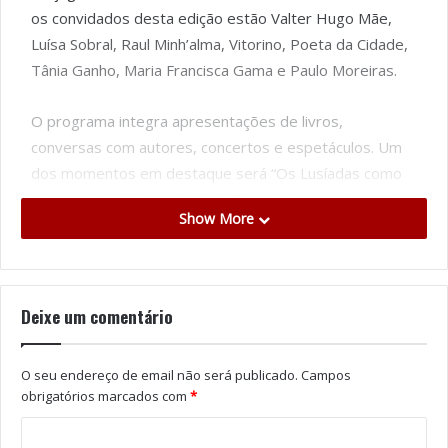
os convidados desta edição estão Valter Hugo Mãe,
Luísa Sobral, Raul Minh’alma, Vitorino, Poeta da Cidade,
Tânia Ganho, Maria Francisca Gama e Paulo Moreiras.
O programa integra apresentações de livros,
conversas com autores, concertos e espetáculos. Um
dos momentos em destaque será “Os Lusíadas como
nunca os ouviu”, com António Fonseca, marcado para as
Show More
21h30 do dia 3 de julho. No dia seguinte, à mesma hora,
Vitorino sobe ao palco para um concerto.
Nesta edição, o Caminho de Santiago terá um espaço
Deixe um comentário
próprio, através de iniciativas dedicadas às memórias e
experiências dos peregrinos.
O seu endereço de email não será publicado.
Campos
obrigatórios marcados com
*
A pensar nos mais novos, a organização preparou
também uma programação infantil diária, com sessões