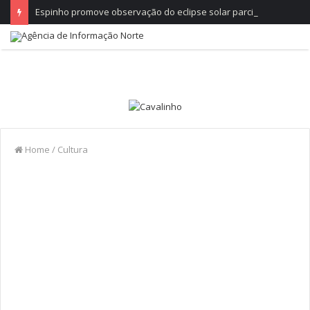
Espinho promove observação do eclipse solar parcial
Home
/
Cultura