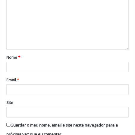
de contos, teatro, oficinas criativas, pinturas faciais,
espetáculos de magia e outras atividades lúdicas.
Com entrada livre, a Feira do Livro de Barcelos
pretende voltar a promover o encontro entre autores,
leitores e diferentes expressões artísticas,
consolidando-se como uma referência cultural na região.
Nome
*
Tags
Feira do Livro de Barcelos
livros
Luisa Sobral
Raul Minh’alma
Valter Hugo Mãe
Email
*
Site
Guardar o meu nome, email e site neste navegador para a
próxima vez que eu comentar.