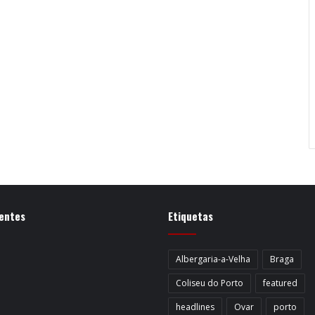
entes
Etiquetas
Albergaria-a-Velha
Braga
Coliseu do Porto
featured
headlines
Ovar
porto