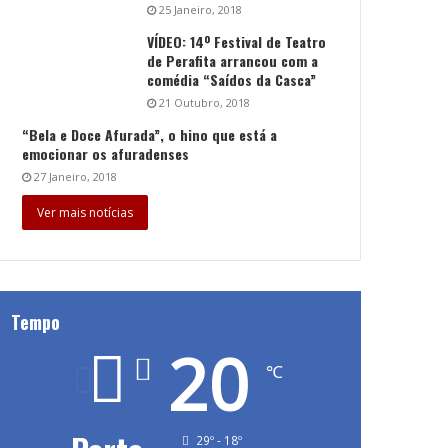
25 Janeiro, 2018
VÍDEO: 14º Festival de Teatro
de Perafita arrancou com a
comédia “Saídos da Casca”
21 Outubro, 2018
“Bela e Doce Afurada”, o hino que está a
emocionar os afuradenses
27 Janeiro, 2018
Ver mais notícias
Tempo
20
℃
29º - 18º