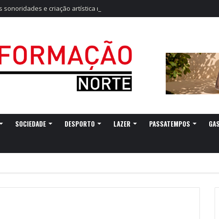
sonoridades e criação artística marcam a nova temporada do CTAL
SOCIEDADE
DESPORTO
LAZER
PASSATEMPOS
GA