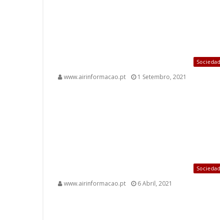
Socieda
www.airinformacao.pt
1 Setembro, 2021
Socieda
www.airinformacao.pt
6 Abril, 2021