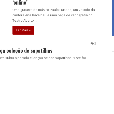
‘online’
Uma guitarra do músico Paulo Furtado, um vestido da
cantora Ana Bacalhau e uma peça de cenografia do
Teatro Aberto…
Ler Mais »
5
ança coleção de sapatilhas
orto subiu a parada e lançou-se nas sapatilhas. “Este foi…