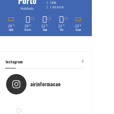
Porto
78%
1.49 km/h
Nublado
29
26
22
22
23
℃
℃
℃
℃
℃
Sáb
Dom
Seg
Ter
Qua
Instagram
airinformacao