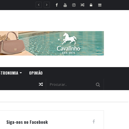
Random
Log
Sidebar
Article
In
STRONOMIA
OPINIÃO
Random
Article
Siga-nos no Facebook