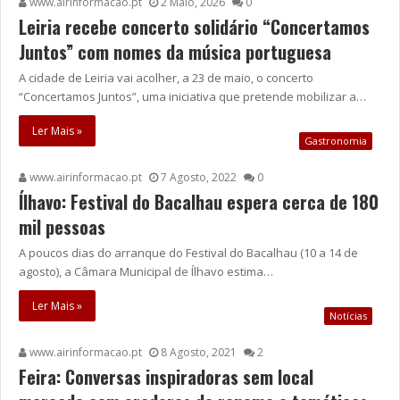
www.airinformacao.pt
2 Maio, 2026
0
Leiria recebe concerto solidário “Concertamos
Juntos” com nomes da música portuguesa
A cidade de Leiria vai acolher, a 23 de maio, o concerto
“Concertamos Juntos”, uma iniciativa que pretende mobilizar a…
Ler Mais »
Gastronomia
www.airinformacao.pt
7 Agosto, 2022
0
Ílhavo: Festival do Bacalhau espera cerca de 180
mil pessoas
A poucos dias do arranque do Festival do Bacalhau (10 a 14 de
agosto), a Câmara Municipal de Ílhavo estima…
Ler Mais »
Notícias
www.airinformacao.pt
8 Agosto, 2021
2
Feira: Conversas inspiradoras sem local