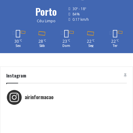
Porto
30º - 18º
84%
0.17 km/h
Céu Limpo
30
28
23
22
22
℃
℃
℃
℃
℃
Sex
Sáb
Dom
Seg
Ter
Instagram
airinformacao