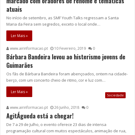
marcado com oradores de renome e temáticas
atuais
No início de setembro, as SMF Youth Talks regressam a Santa
Maria da Feira sem segredos, exceto o local onde…
Ler Mais »
www.airinformacao.pt
10 Fevereiro, 2019
0
Bárbara Bandeira levou ao histerismo jovens de
Guimarães
Os fãs de Bárbara Bandeira foram abençoados, ontem na cidade-
berço, com um concerto cheio de ritmo, cor e luz com…
Ler Mais »
Sociedade
www.airinformacao.pt
26 Junho, 2018
0
AgitÁgueda está a chegar!
De 7 a 29 de Julho, o evento oferece 23 dias de intensa
programação cultural com muitos espectáculos, animação de rua,