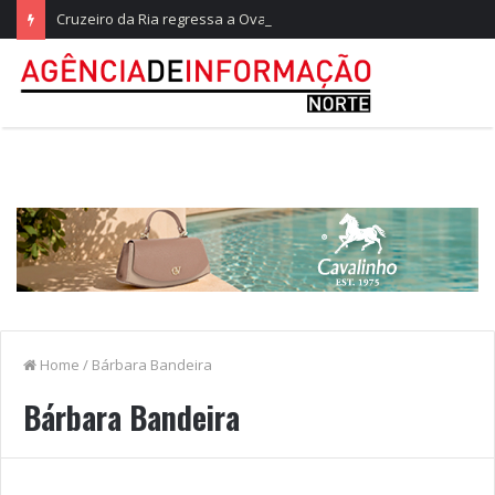
Cruzeiro da Ria regressa a Ovar com experiências náuticas e observação de aves
Home
/
Bárbara Bandeira
Bárbara Bandeira