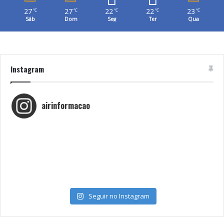
27
27
22
22
23
℃
℃
℃
℃
℃
Sáb
Dom
Seg
Ter
Qua
Instagram
airinformacao
Seguir no Instagram