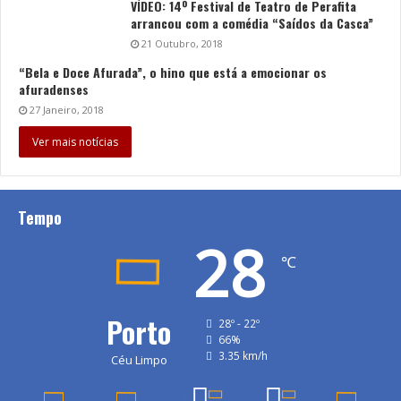
VÍDEO: 14º Festival de Teatro de Perafita
arrancou com a comédia “Saídos da Casca”
21 Outubro, 2018
“Bela e Doce Afurada”, o hino que está a emocionar os
afuradenses
27 Janeiro, 2018
Ver mais notícias
Tempo
28
℃
Porto
28º - 22º
66%
3.35 km/h
Céu Limpo