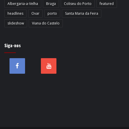
Albergaria-a-Velha
Braga
Coliseu do Porto
featured
headlines
Ovar
porto
Santa Maria da Feira
slideshow
Viana do Castelo
Siga-nos