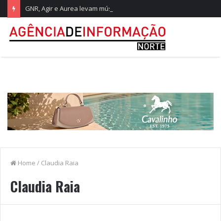
GNR, Agir e Aurea levam música ao Festival Dunas de São Jacinto
Home
/
Claudia Raia
Claudia Raia