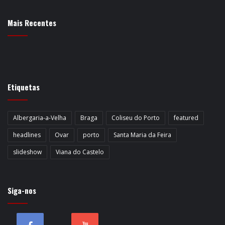
Mais Recentes
Etiquetas
Albergaria-a-Velha
Braga
Coliseu do Porto
featured
headlines
Ovar
porto
Santa Maria da Feira
slideshow
Viana do Castelo
Siga-nos