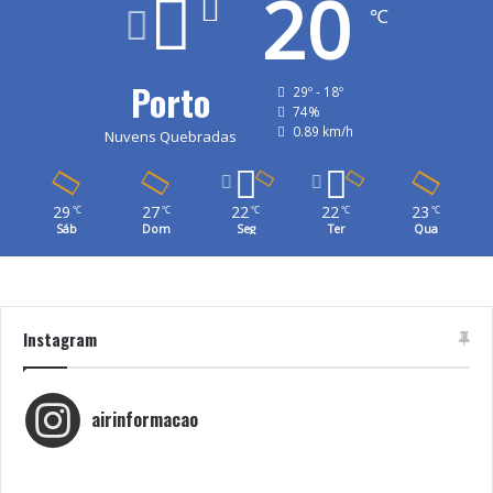
20
℃
Porto
29º - 18º
74%
0.89 km/h
Nuvens Quebradas
29
27
22
22
23
℃
℃
℃
℃
℃
Sáb
Dom
Seg
Ter
Qua
Instagram
airinformacao