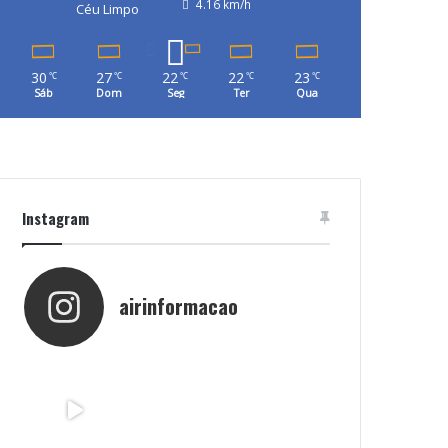
4.16 km/h
Céu Limpo
30
27
22
22
23
℃
℃
℃
℃
℃
Sáb
Dom
Seg
Ter
Qua
Instagram
airinformacao