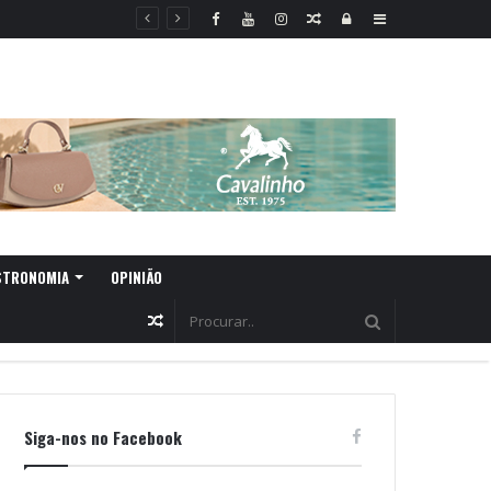
Random
Log
Sidebar
Article
In
STRONOMIA
OPINIÃO
Random
Article
Siga-nos no Facebook