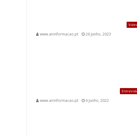
Vide
www.airinformacao.pt
26 Junho, 2023
Entrevist
www.airinformacao.pt
6 Junho, 2022