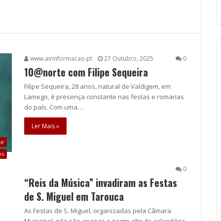
www.airinformacao.pt
27 Outubro, 2025
0
10@norte com Filipe Sequeira
Filipe Sequeira, 28 anos, natural de Valdigem, em
Lamego, é presença constante nas festas e romarias
do país. Com uma…
Ler Mais »
te
os
0
“Reis da Música” invadiram as Festas
de S. Miguel em Tarouca
As Festas de S. Miguel, organizadas pela Câmara
Municipal, não são apenas o ponto alto do calendário