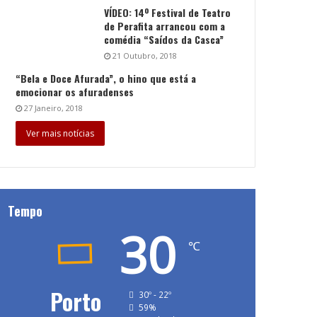
VÍDEO: 14º Festival de Teatro
de Perafita arrancou com a
comédia “Saídos da Casca”
21 Outubro, 2018
“Bela e Doce Afurada”, o hino que está a
emocionar os afuradenses
27 Janeiro, 2018
Ver mais notícias
Tempo
30
℃
Porto
30º - 22º
59%