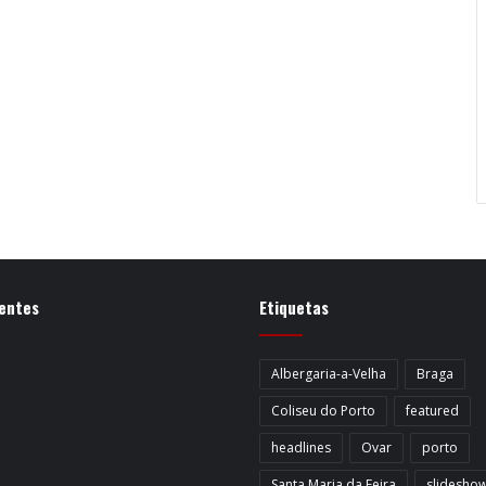
entes
Etiquetas
Albergaria-a-Velha
Braga
Coliseu do Porto
featured
headlines
Ovar
porto
Santa Maria da Feira
slidesho