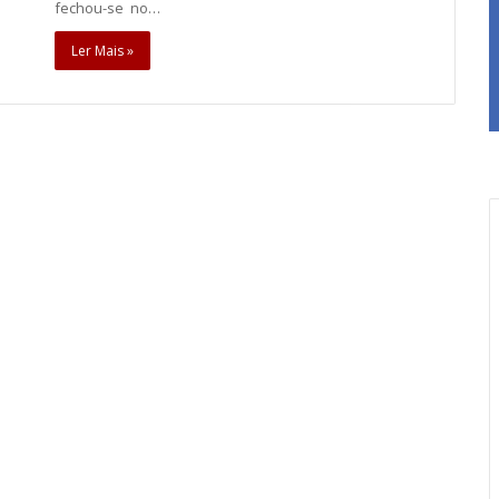
fechou-se no…
Ler Mais »