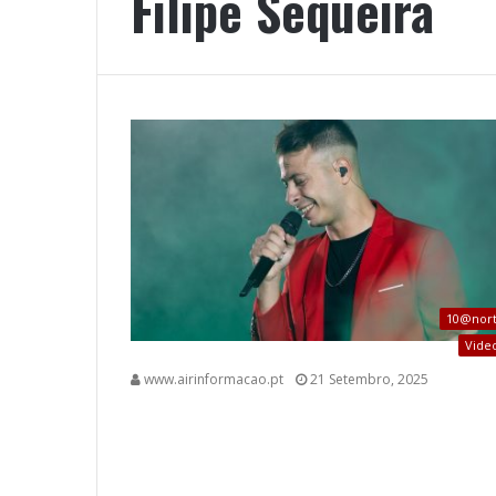
Filipe Sequeira
10@nor
Vide
www.airinformacao.pt
21 Setembro, 2025