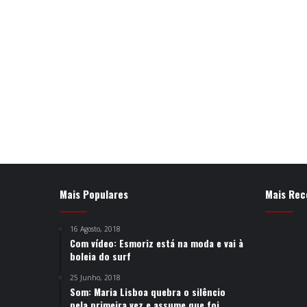
Mais Populares
Mais Rec
16 Agosto, 2018
Com vídeo: Esmoriz está na moda e vai à
boleia do surf
25 Junho, 2018
Som: Maria Lisboa quebra o silêncio
pela primeira vez e assume que foi