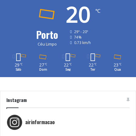
20
℃
Porto
29º - 20º
74%
0.73 km/h
Céu Limpo
29
27
22
22
23
℃
℃
℃
℃
℃
Sáb
Dom
Seg
Ter
Qua
Instagram
airinformacao