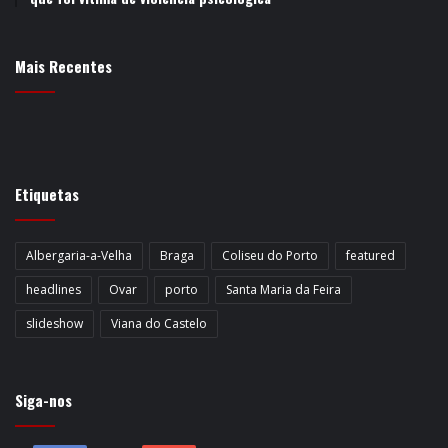
Mais Recentes
Etiquetas
Albergaria-a-Velha
Braga
Coliseu do Porto
featured
headlines
Ovar
porto
Santa Maria da Feira
slideshow
Viana do Castelo
Siga-nos