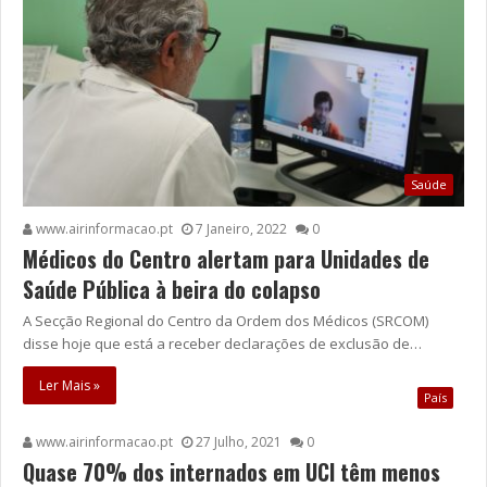
Saúde
www.airinformacao.pt
7 Janeiro, 2022
0
Médicos do Centro alertam para Unidades de
Saúde Pública à beira do colapso
A Secção Regional do Centro da Ordem dos Médicos (SRCOM)
disse hoje que está a receber declarações de exclusão de…
Ler Mais »
País
www.airinformacao.pt
27 Julho, 2021
0
Quase 70% dos internados em UCI têm menos