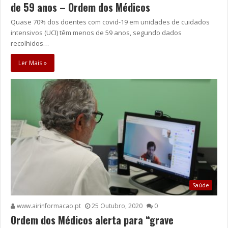
de 59 anos – Ordem dos Médicos
Quase 70% dos doentes com covid-19 em unidades de cuidados
intensivos (UCI) têm menos de 59 anos, segundo dados
recolhidos…
Ler Mais »
Saúde
www.airinformacao.pt
25 Outubro, 2020
0
Ordem dos Médicos alerta para “grave