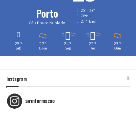
Porto
25º - 23º
76%
2.41 km/h
Céu Pouco Nublado
25
27
24
22
23
℃
℃
℃
℃
℃
Sáb
Dom
Seg
Ter
Qua
Instagram
airinformacao