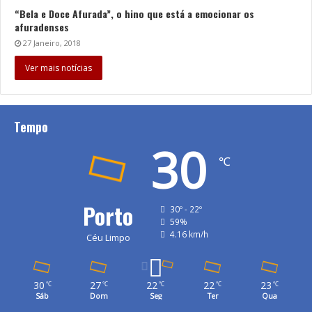
“Bela e Doce Afurada”, o hino que está a emocionar os
afuradenses
27 Janeiro, 2018
Ver mais notícias
Tempo
30
℃
Porto
30º - 22º
59%
4.16 km/h
Céu Limpo
30
27
22
22
23
℃
℃
℃
℃
℃
Sáb
Dom
Seg
Ter
Qua