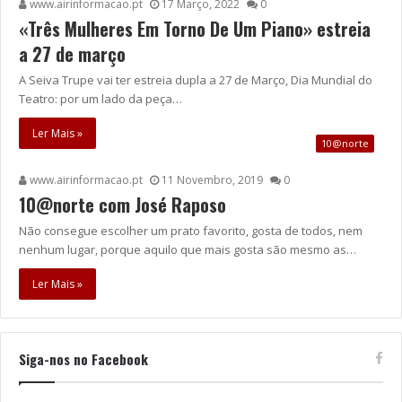
www.airinformacao.pt
17 Março, 2022
0
«Três Mulheres Em Torno De Um Piano» estreia
a 27 de março
A Seiva Trupe vai ter estreia dupla a 27 de Março, Dia Mundial do
Teatro: por um lado da peça…
Ler Mais »
10@norte
www.airinformacao.pt
11 Novembro, 2019
0
10@norte com José Raposo
Não consegue escolher um prato favorito, gosta de todos, nem
nenhum lugar, porque aquilo que mais gosta são mesmo as…
Ler Mais »
Siga-nos no Facebook