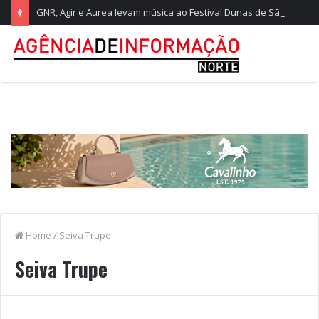
GNR, Agir e Aurea levam música ao Festival Dunas de São Jacinto
Home
/
Seiva Trupe
Seiva Trupe