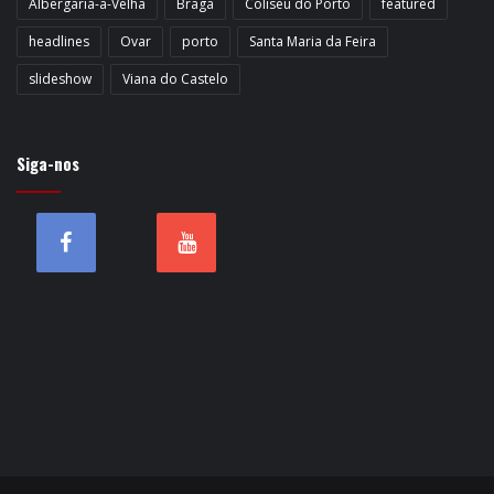
Albergaria-a-Velha
Braga
Coliseu do Porto
featured
headlines
Ovar
porto
Santa Maria da Feira
slideshow
Viana do Castelo
Siga-nos