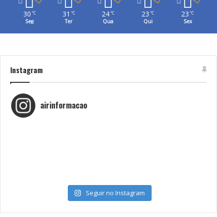
30
31
24
23
23
℃
℃
℃
℃
℃
Seg
Ter
Qua
Qui
Sex
Instagram
airinformacao
Seguir no Instagram