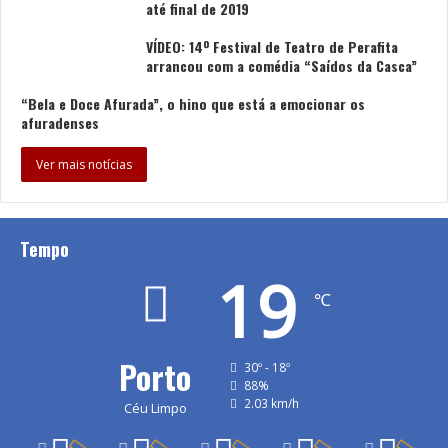
até final de 2019
VÍDEO: 14º Festival de Teatro de Perafita
arrancou com a comédia “Saídos da Casca”
“Bela e Doce Afurada”, o hino que está a emocionar os
afuradenses
Ver mais notícias
Tempo
19
℃
Porto
30º - 18º
88%
2.03 km/h
Céu Limpo