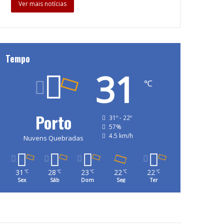
Ver mais notícias
Tempo
31
℃
Porto
31º - 22º
57%
4.5 km/h
Nuvens Quebradas
31
28
23
22
22
℃
℃
℃
℃
℃
Sex
Sáb
Dom
Seg
Ter