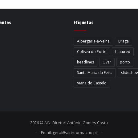
entes
Etiquetas
Albergaria-a-Velha
Braga
Coliseu do Porto
featured
headlines
Ovar
porto
Santa Maria da Feira
slidesho
Viana do Castelo
2026 © AIN. Diretor: António Gomes Costa
— Email: geral@airinformacao.pt —