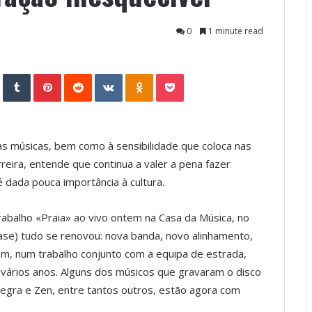
0
1 minute read
StumbleUpon
Tumblr
Pinterest
Reddit
VKontakte
Odnoklassniki
Pocket
as músicas, bem como à sensibilidade que coloca nas
reira, entende que continua a valer a pena fazer
 dada pouca importância à cultura.
abalho «Praia» ao vivo ontem na Casa da Música, no
se) tudo se renovou: nova banda, novo alinhamento,
om, num trabalho conjunto com a equipa de estrada,
 vários anos. Alguns dos músicos que gravaram o disco
egra e Zen, entre tantos outros, estão agora com