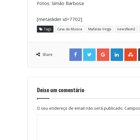
Fotos: Simão Barbosa
[metaslider id=7702]
Tags
Casa da Música
Mafalda Veiga
newsflash2
Facebook
Twitter
Google+
LinkedIn
StumbleUpon
Share
Deixe um comentário
O seu endereço de email não será publicado.
Campos 