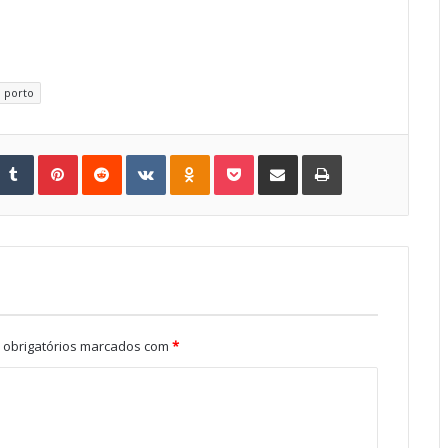
porto
Tumblr
Pinterest
Reddit
VKontakte
Odnoklassniki
Pocket
Share via Email
Print
obrigatórios marcados com
*