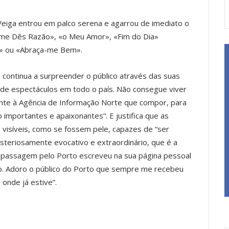
Veiga entrou em palco serena e agarrou de imediato o
 me Dês Razão», «o Meu Amor», «Fim do Dia»
» ou «Abraça-me Bem».
 continua a surpreender o público através das suas
 de espectáculos em todo o país. Não consegue viver
nte à Agência de Informação Norte que compor, para
 importantes e apaixonantes”. E justifica que as
s visíveis, como se fossem pele, capazes de “ser
isteriosamente evocativo e extraordinário, que é a
ua passagem pelo Porto escreveu na sua página pessoal
o. Adoro o público do Porto que sempre me recebeu
 onde já estive”.