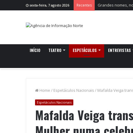
Grandes nomes, nov
Recentes
sexta-feira, 7 agosto 2026
INÍCIO
TEATRO
ESPETÁCULOS
ENTREVISTAS
Home
/
Espetáculos Nacionais
/
Mafalda Veiga tran
Espetáculos Nacionais
Mafalda Veiga tran
Mulher numa celebr