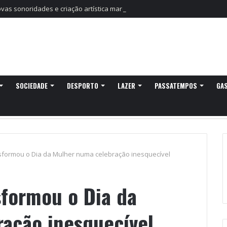
as sonoridades e criação artística marcam a nova temporada do CTAL
SOCIEDADE
DESPORTO
LAZER
PASSATEMPOS
GA
sformou o Dia da Mulher numa celebração inesquecível
sformou o Dia da
ação inesquecível