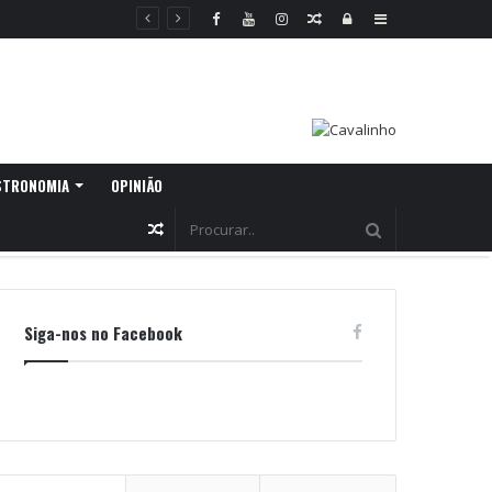
Random
Log
Sidebar
Article
In
STRONOMIA
OPINIÃO
Random
Article
Siga-nos no Facebook