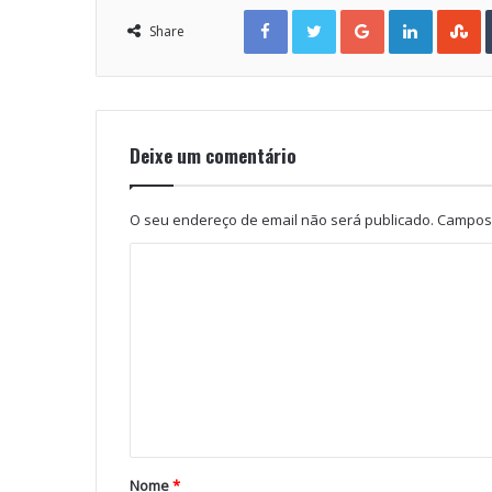
Facebook
Twitter
Google+
LinkedIn
StumbleUpon
Share
Deixe um comentário
O seu endereço de email não será publicado.
Campos 
Nome
*