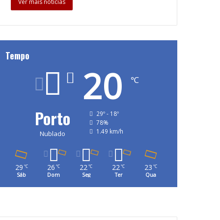
Ver mais notícias
Tempo
20
℃
Porto
29º - 18º
78%
1.49 km/h
Nublado
29
26
22
22
23
℃
℃
℃
℃
℃
Sáb
Dom
Seg
Ter
Qua