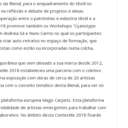
o da Bienal, para o enquadramento do têxtil no
na reflexão e debate de projetos e ideias.
peração entre o património e indústria têxtil e a
e 2018 promove também os Workshops “Cyanotype
(com Andreia Sá e Nuno Carmo no qual os participantes
a criar auto-retratos no espaço de formação, que
stas como estão ou incorporadas numa colcha,
mporânea que vem deixado a sua marca desde 2012,
extile 2018 estabeleceu uma parceria com o coletivo
 uma exposição com obras de cerca de 20 artistas
ia com o conceito temático desta Bienal, para ver no
 plataforma europeia Magic Carpets. Esta plataforma
mobilidade de artistas emergentes para trabalhar com
laborativo. No âmbito desta Contextile 2018 fixarão