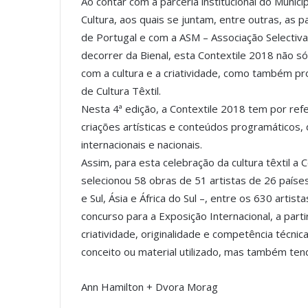
Ao contar com a parceria institucional do Munic
Cultura, aos quais se juntam, entre outras, as 
de Portugal e com a ASM – Associação Selectiva
decorrer da Bienal, esta Contextile 2018 não só
com a cultura e a criatividade, como também pr
de Cultura Têxtil.
Nesta 4ª edição, a Contextile 2018 tem por refer
criações artísticas e conteúdos programáticos, 
internacionais e nacionais.
Assim, para esta celebração da cultura têxtil a C
selecionou 58 obras de 51 artistas de 26 paíse
e Sul, Ásia e África do Sul –, entre os 630 arti
concurso para a Exposição Internacional, a part
criatividade, originalidade e competência técni
conceito ou material utilizado, mas também tend
Ann Hamilton + Dvora Morag