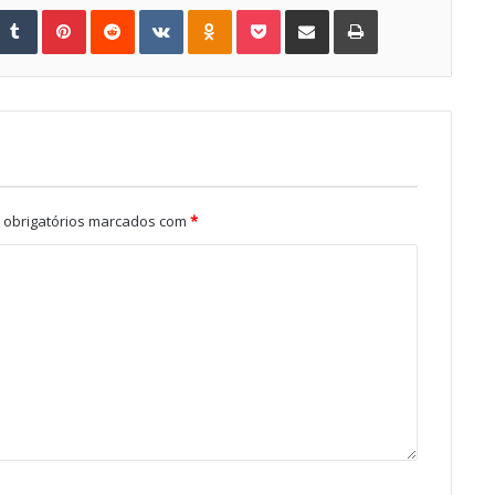
Tumblr
Pinterest
Reddit
VKontakte
Odnoklassniki
Pocket
Share via Email
Print
obrigatórios marcados com
*