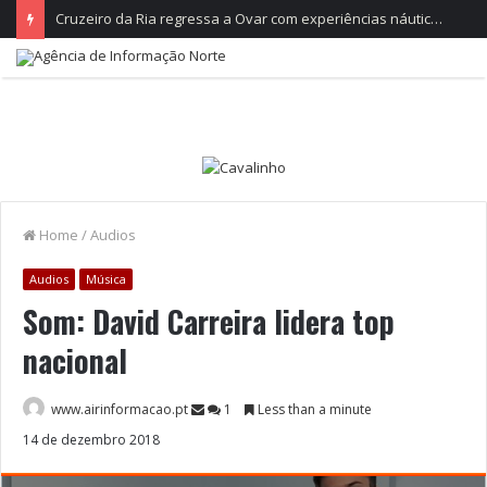
Cruzeiro da Ria regressa a Ovar com experiências náuticas e observação de aves
Home
/
Audios
Audios
Música
Som: David Carreira lidera top
nacional
www.airinformacao.pt
1
Less than a minute
14 de dezembro 2018