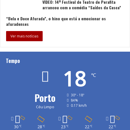
VÍDEO: 14º Festival de Teatro de Perafita
arrancou com a comédia “Saídos da Casca”
“Bela e Doce Afurada”, o hino que está a emocionar os
afuradenses
Ver mais notícias
Tempo
18
℃
Porto
30º - 18º
84%
0.17 km/h
Céu Limpo
30
28
23
22
22
℃
℃
℃
℃
℃