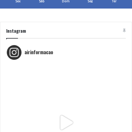
Sex
Sáb
Dom
Seg
Ter
Instagram
airinformacao