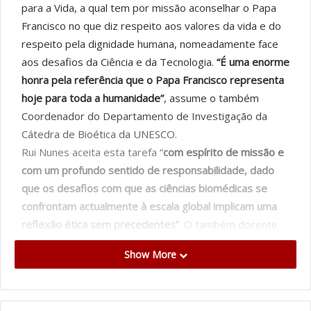
para a Vida, a qual tem por missão aconselhar o Papa
Francisco no que diz respeito aos valores da vida e do
respeito pela dignidade humana, nomeadamente face
aos desafios da Ciência e da Tecnologia.
“É uma enorme
honra pela referência que o Papa Francisco representa
hoje para toda a humanidade”
, assume o também
Coordenador do Departamento de Investigação da
Cátedra de Bioética da UNESCO.
Rui Nunes aceita esta tarefa “
com espírito de missão e
com um profundo sentido de responsabilidade, dado
que os desafios com que as ciências biomédicas se
confrontam actualmente à escala global implicam uma
reflexão ética sem precedentes”
. O também docente
da Faculdade de Medicina da Universidade do Porto
Show More
(FMUP) recorda que
“também pelos valores que
defende e que o tornam numa personagem
incontornável do século XXI, é uma enorme honra