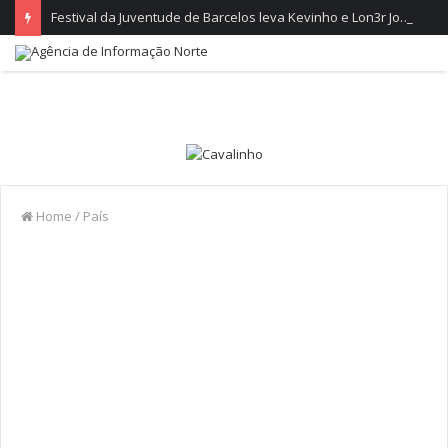
Festival da Juventude de Barcelos leva Kevinho e Lon3r Johny à Frente Ribeirinha
Home
/
País