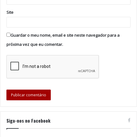
Programa Doutoral em Bioética (FMUP/CFM), do
Site
Programa Doutoral em Cuidados Paliativos, do Curso
de Pós-Graduação em Gestão e Administração
Hospitalar. É membro do Conselho Médico-Legal do
Guardar o meu nome, email e site neste navegador para a
Ministério da Justiça e membro da Comissão de Ética do
próxima vez que eu comentar.
Instituto Nacional de Medicina Legal.
Tags
Associação Portuguesa de Bioética
Papa Francisco
Rui Nunes
Siga-nos no Facebook