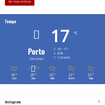
Ver mais notícias
Tempo
17
℃
Porto
30º - 17º
83%
1.46 km/h
Céu Limpo
30
28
23
22
22
℃
℃
℃
℃
℃
Qui
Sex
Sáb
Dom
Seg
Instagram