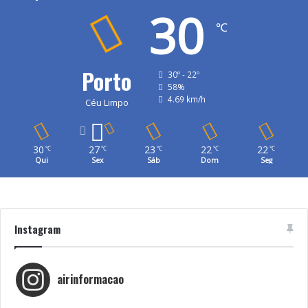
30
℃
Porto
30º - 22º
58%
4.69 km/h
Céu Limpo
30
27
23
22
22
℃
℃
℃
℃
℃
Qui
Sex
Sáb
Dom
Seg
Instagram
airinformacao