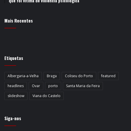
que foi vítima de violência psicológica
Mais Recentes
Etiquetas
Albergaria-a-Velha
Braga
Coliseu do Porto
featured
headlines
Ovar
porto
Santa Maria da Feira
slideshow
Viana do Castelo
Siga-nos