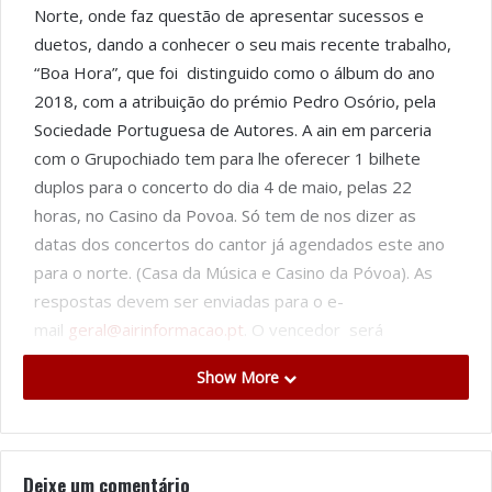
Norte, onde faz questão de apresentar sucessos e
duetos, dando a conhecer o seu mais recente trabalho,
“Boa Hora”, que foi distinguido como o álbum do ano
2018, com a atribuição do prémio Pedro Osório, pela
Sociedade Portuguesa de Autores. A ain em parceria
com o Grupochiado tem para lhe oferecer 1 bilhete
duplos para o concerto do dia 4 de maio, pelas 22
horas, no Casino da Povoa. Só tem de nos dizer as
datas dos concertos do cantor já agendados este ano
para o norte. (Casa da Música e Casino da Póvoa). As
respostas devem ser enviadas para o e-
mail
geral@airinformacao.pt
. O vencedor será
escolhido aleatoriamente (via Random) e contactado
Show More
por e-mail. Importante: Terá também de partilhar esta
publicação na sua página do Facebook e enviar-nos a
prova dessa mesma partilha convidando os seus
amigos a fazerem gosto na página da ain.
Deixe um comentário