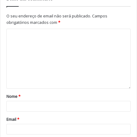
Boa sorte!
O seu endereço de email não será publicado.
Campos
obrigatórios marcados com
*
Tags
Casa da Música
Casino da Póvoa
Luís Represas
Nome
*
Email
*