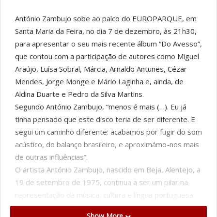
António Zambujo sobe ao palco do EUROPARQUE, em
Santa Maria da Feira, no dia 7 de dezembro, às 21h30,
para apresentar o seu mais recente álbum “Do Avesso”,
que contou com a participação de autores como Miguel
Araújo, Luísa Sobral, Márcia, Arnaldo Antunes, Cézar
Mendes, Jorge Monge e Mário Laginha e, ainda, de
Aldina Duarte e Pedro da Silva Martins.
Segundo António Zambujo, “menos é mais (…). Eu já
tinha pensado que este disco teria de ser diferente. E
segui um caminho diferente: acabamos por fugir do som
acústico, do balanço brasileiro, e aproximámo-nos mais
de outras influências”.
O artista António Zambujo, nascido em Beja, Alentejo, a
19 de setembro de 1975, continua a ser um pilar na
representação da música, cultura e língua portuguesa
além-fronteiras. Estreou-se em 2002 nos discos e
Show More