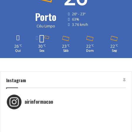
Porto
26º - 23º
63%
3.76 km/h
Céu Limpo
26
30
23
22
22
℃
℃
℃
℃
℃
Qui
Sex
Sáb
Dom
Seg
Instagram
airinformacao