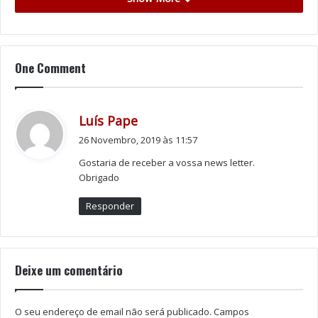
desde então, alcançou uma série de prémios e
distinções, pela sua capacidade evidente de procurar o
arrojado e inesperado.
One Comment
Tags
António Zambujo
Arnaldo Antunes
Europarque
Luisa Sobral
Márcia
d
Luís Pape
i
26 Novembro, 2019 às 11:57
z
Gostaria de receber a vossa news letter.
:
Obrigado
Responder
Deixe um comentário
O seu endereço de email não será publicado.
Campos