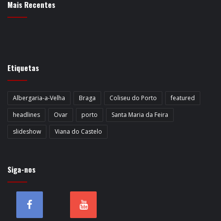
Mais Recentes
Etiquetas
Albergaria-a-Velha
Braga
Coliseu do Porto
featured
headlines
Ovar
porto
Santa Maria da Feira
slideshow
Viana do Castelo
Siga-nos