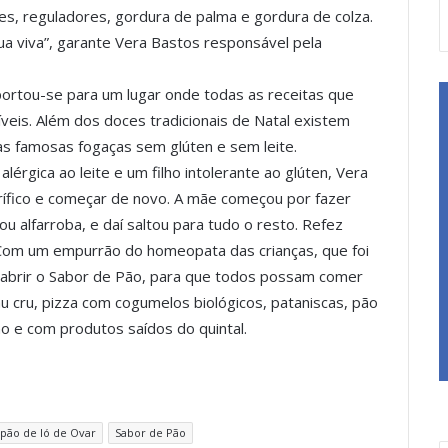
es, reguladores, gordura de palma e gordura de colza.
ua viva”, garante Vera Bastos responsável pela
portou-se para um lugar onde todas as receitas que
íveis. Além dos doces tradicionais de Natal existem
as famosas fogaças sem glúten e sem leite.
lérgica ao leite e um filho intolerante ao glúten, Vera
orífico e começar de novo. A mãe começou por fazer
u alfarroba, e daí saltou para tudo o resto. Refez
. Com um empurrão do homeopata das crianças, que foi
m abrir o Sabor de Pão, para que todos possam comer
 cru, pizza com cogumelos biológicos, pataniscas, pão
no e com produtos saídos do quintal.
pão de ló de Ovar
Sabor de Pão