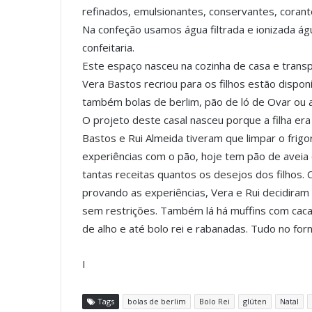
refinados, emulsionantes, conservantes, corant
Na confeção usamos água filtrada e ionizada ág
confeitaria.
Este espaço nasceu na cozinha de casa e trans
Vera Bastos recriou para os filhos estão dispon
também bolas de berlim, pão de ló de Ovar ou 
O projeto deste casal nasceu porque a filha era a
Bastos e Rui Almeida tiveram que limpar o frig
experiências com o pão, hoje tem pão de aveia o
tantas receitas quantos os desejos dos filhos
provando as experiências, Vera e Rui decidira
sem restrições. Também lá há muffins com cacau
de alho e até bolo rei e rabanadas. Tudo no for
I
Tags
bolas de berlim
Bolo Rei
glúten
Natal