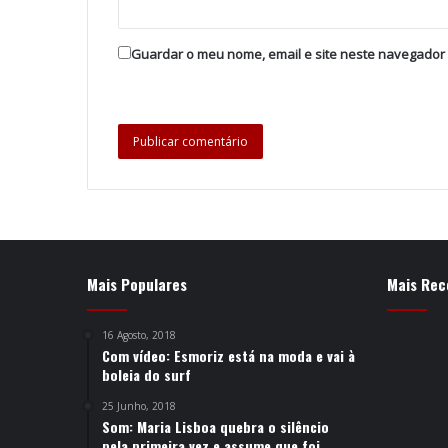
Guardar o meu nome, email e site neste navegador
Mais Populares
Mais Rec
16 Agosto, 2018
Com vídeo: Esmoriz está na moda e vai à
boleia do surf
25 Junho, 2018
Som: Maria Lisboa quebra o silêncio
pela primeira vez e assume que foi