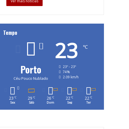
Ver mais notícias
Tempo
23
℃
Porto
23º - 23º
74%
2.09 km/h
Céu Pouco Nublado
23
29
26
22
22
℃
℃
℃
℃
℃
Sex
Sáb
Dom
Seg
Ter