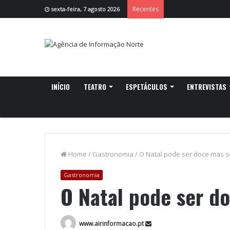
Recentes
sexta-feira, 7 agosto 2026
INÍCIO
TEATRO
ESPETÁCULOS
ENTREVISTAS
Home
/
Gastronomia
/
O Natal pode ser doce mas 
Gastronomia
O Natal pode ser d
www.airinformacao.pt