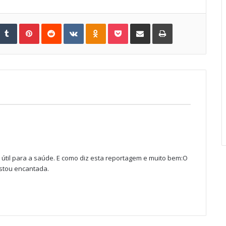
Tumblr
Pinterest
Reddit
VKontakte
Odnoklassniki
Pocket
Share via Email
Print
útil para a saúde. E como diz esta reportagem e muito bem:O
stou encantada.