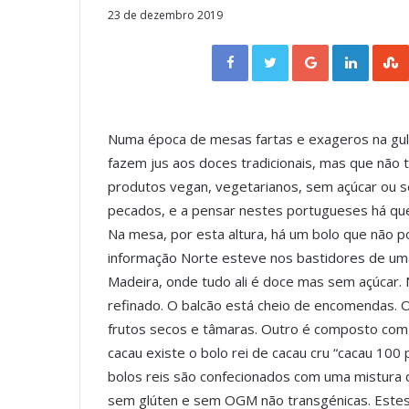
23 de dezembro 2019
Facebook
Twitter
Google+
LinkedIn
Numa época de mesas fartas e exageros na gula
fazem jus aos doces tradicionais, mas que não
produtos vegan, vegetarianos, sem açúcar ou s
pecados, e a pensar nestes portugueses há quem
Na mesa, por esta altura, há um bolo que não pod
informação Norte esteve nos bastidores de uma c
Madeira, onde tudo ali é doce mas sem açúcar. 
refinado. O balcão está cheio de encomendas. 
frutos secos e tâmaras. Outro é composto com
cacau existe o bolo rei de cacau cru “cacau 100 
bolos reis são confecionados com uma mistura de 
sem glúten e sem OGM não transgénicas. Estes 