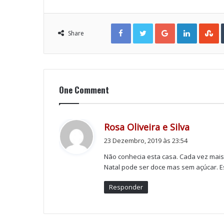
Facebook
Twitter
Google+
LinkedIn
StumbleUpon
Share
One Comment
d
Rosa Oliveira e Silva
i
23 Dezembro, 2019 às 23:54
z
Não conhecia esta casa. Cada vez mais 
:
Natal pode ser doce mas sem açúcar. E
Responder