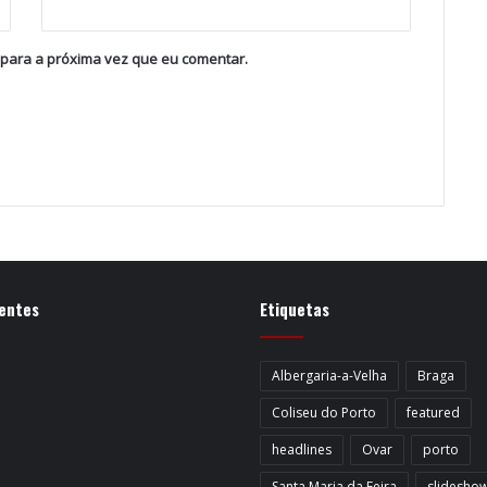
 para a próxima vez que eu comentar.
entes
Etiquetas
Albergaria-a-Velha
Braga
Coliseu do Porto
featured
headlines
Ovar
porto
Santa Maria da Feira
slidesho