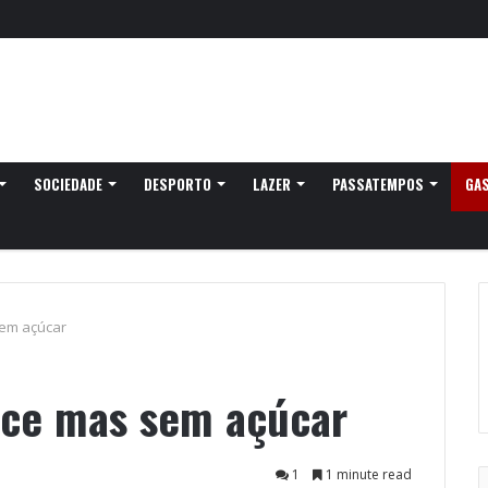
SOCIEDADE
DESPORTO
LAZER
PASSATEMPOS
GA
sem açúcar
oce mas sem açúcar
1
1 minute read