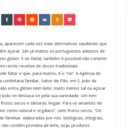
StumbleUpon
Tumblr
Pinterest
Reddit
VKontakte
Odnoklassniki
Pocket
, aparecem cada vez mais alternativas saudáveis que
 têm açúcar. São já muitos os portugueses adeptos de
em glúten. E no Natal, também é possível não cometer
 recrie receitas de doces tradicionais.
e faltar e que, para muitos, é o “rei”. A Agência de
onfeitaria familiar, Sabor de Pão, em S. João da
Não entra glúten nem leite, muito menos sal ou açúcar
O bolo rei destaca-se pela sua variedade. Um tem
 frutos secos e tâmaras Vegan. Para os amantes de
por cento natural e orgânico”, sem frutos secos. “Os
farinhas elaboradas por nós ​​ biológicas, integrais,
não contêm proteína de leite, soja, produtos