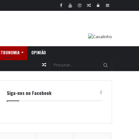
Random
Log
Sidebar
Article
In
STRONOMIA
OPINIÃO
Random
Article
Siga-nos no Facebook