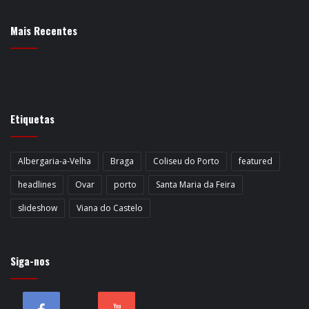
Mais Recentes
Etiquetas
Albergaria-a-Velha
Braga
Coliseu do Porto
featured
headlines
Ovar
porto
Santa Maria da Feira
slideshow
Viana do Castelo
Siga-nos