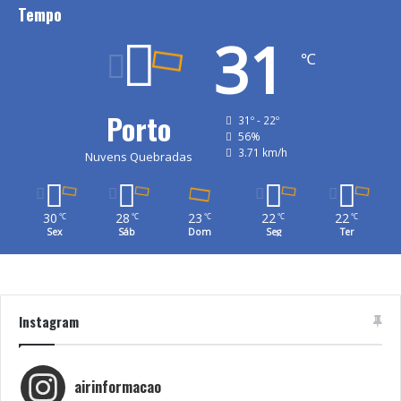
Tempo
31
℃
Porto
31º - 22º
56%
3.71 km/h
Nuvens Quebradas
30
28
23
22
22
℃
℃
℃
℃
℃
Sex
Sáb
Dom
Seg
Ter
Instagram
airinformacao