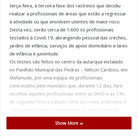
terça-feira, à terceira fase dos rastreios que decidiu
realizar a profissionais de áreas que estão a regressar
à atividade ou que envolvem utentes de maior risco.
Desta vez, serão cerca de 1.600 os profissionais
testados à Covid-19, abrangendo pessoal das creches,
jardins de infância, serviços de apoio domiciliário e lares
de infância e juventude.
Os testes são feitos no centro da autarquia instalado
no Pavilhão Municipal das Pedras – Nélson Cardoso, em
Mafamude, por uma equipa de profissionais
contratados pelo município que, durante 12 dias, fará
recolhas àqueles profissionais entre as 9h00 e as 13h,
de segunda-feira a sábado. Uma vez mais, a iniciativa é
colocada no terreno também graças a um protocolo
com o Centro Hospitalar de Gaia.
Show More
Esta é mais uma iniciativa da Câmara Municipal com
vista a assegurar um elevado número de testes em