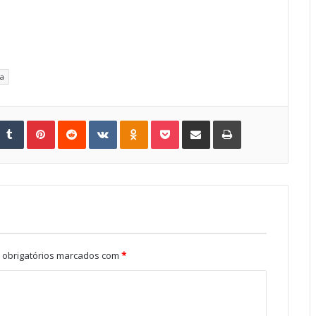
ma
Tumblr
Pinterest
Reddit
VKontakte
Odnoklassniki
Pocket
Share via Email
Print
obrigatórios marcados com
*