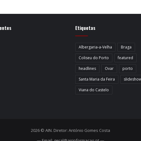
entes
Etiquetas
Albergaria-a-Velha
Braga
Coliseu do Porto
featured
headlines
Ovar
porto
Santa Maria da Feira
slidesho
Viana do Castelo
2026 © AIN. Diretor: António Gomes Costa
— Email: geral@airinformacao.pt —