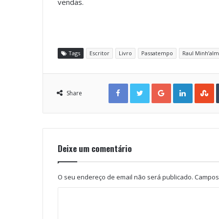
vendas.
Tags
Escritor
Livro
Passatempo
Raul Minh’al
Facebook
Twitter
Google+
LinkedIn
StumbleUpon
Share
Deixe um comentário
O seu endereço de email não será publicado.
Campos 