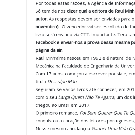
Por todas estas razões, a Agência de Informaç
Só tem de nos
dizer qual a editora de Raul Min
autor.
As respostas devem ser enviadas para o
novembro)
. O vencedor vai ser escolhido de fo
livro será enviado via CTT. Importante: Terá 
Facebook
e enviar-nos a prova dessa mesma pa
página da ain
.
Raul Minh’alma
nasceu em 1992 e é natural de 
Mecânica na Faculdade de Engenharia da Univer
Com 17 anos, começou a escrever poesia e, em 
título
Desculpe Mãe
.
Seguiram-se vários livros até conhecer, em 20
com o seu
Larga Quem Não Te Agarra
, um dos 
chegou ao Brasil em 2017.
O primeiro romance,
Foi Sem Querer Que Te Qu
conquistou o coração dos leitores portugueses,
Nesse mesmo ano, lançou
Ganhei Uma Vida Qu