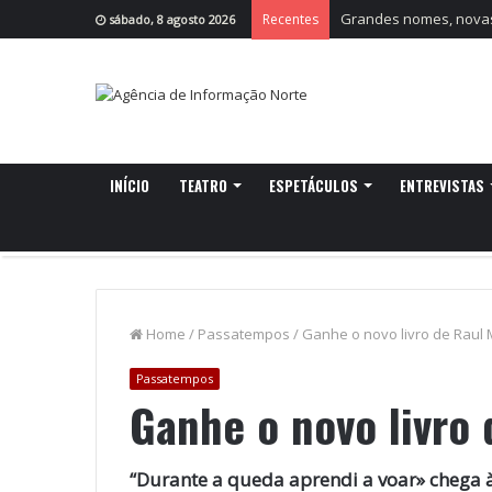
Grandes nomes, novas 
Recentes
sábado, 8 agosto 2026
INÍCIO
TEATRO
ESPETÁCULOS
ENTREVISTAS
Home
/
Passatempos
/
Ganhe o novo livro de Raul
Passatempos
Ganhe o novo livro
“Durante a queda aprendi a voar» chega à