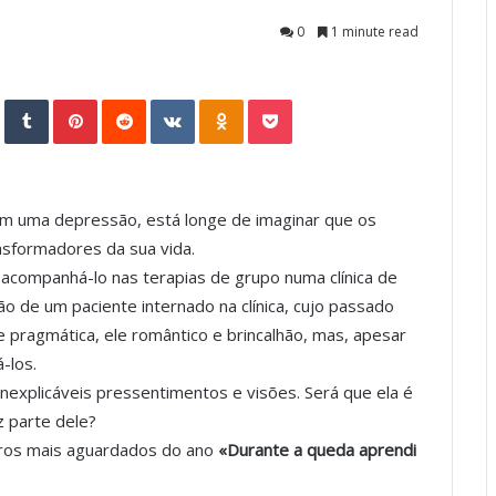
0
1 minute read
StumbleUpon
Tumblr
Pinterest
Reddit
VKontakte
Odnoklassniki
Pocket
em uma depressão, está longe de imaginar que os
sformadores da sua vida.
acompanhá-lo nas terapias de grupo numa clínica de
o de um paciente internado na clínica, cujo passado
e pragmática, ele romântico e brincalhão, mas, apesar
-los.
explicáveis pressentimentos e visões. Será que ela é
z parte dele?
ivros mais aguardados do ano
«Durante a queda aprendi