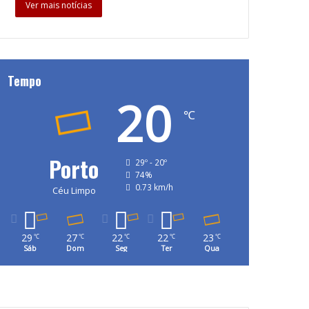
Ver mais notícias
Tempo
20
℃
Porto
29º - 20º
74%
0.73 km/h
Céu Limpo
29
27
22
22
23
℃
℃
℃
℃
℃
Sáb
Dom
Seg
Ter
Qua