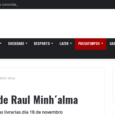
sonoridades e criação artística marcam a nova temporada do CTAL
SOCIEDADE
DESPORTO
LAZER
PASSATEMPOS
GA
 Minh´alma
 de Raul Minh´alma
s livrarias dia 18 de novembro