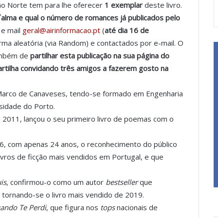
ão Norte tem para lhe oferecer
1 exemplar
deste livro.
h´alma e qual o número de romances já publicados pelo
 e mail
geral@airinformacao.pt
(
até dia 16 de
rma aleatória (via Random) e contactados por e-mail. O
também de
partilhar esta publicação na sua página do
rtilha
convidando três amigos a fazerem gosto na
Marco de Canaveses, tendo-se formado em Engenharia
sidade do Porto.
2011, lançou o seu primeiro livro de poemas com o
16, com apenas 24 anos, o reconhecimento do público
livros de ficção mais vendidos em Portugal, e que
is
, confirmou-o como um autor
bestseller
que
 tornando-se o livro mais vendido de 2019.
ando Te Perdi
, que figura nos
tops
nacionais de