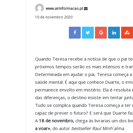
www.airinformacao.pt
10 de novembro 2020
Facebook
Twitter
Google+
LinkedIn
Quando Teresa recebe a notícia de que o pai t
próximos tempos serão os mais intensos e tran
Determinada em ajudar o pai, Teresa começa a 
saúde mental. É aqui que conhece Duarte, o irmã
permanece envolto em mistério. Ela é resoluta 
das diferenças, o destino insiste em tentar juntá
Tudo se complica quando Teresa começa a ter in
capaz de prever o futuro? E será que Duarte fa
A
18 de novembro,
chega às livrarias um dos l
a voar»
, do autor
bestseller Raul Minh´alma.