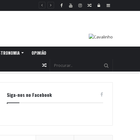
Random
Log
Sidebar
Article
In
STRONOMIA
OPINIÃO
Random
Article
Siga-nos no Facebook