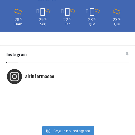
28
29
22
23
23
℃
℃
℃
℃
℃
Dom
Seg
Ter
Qua
Qui
Instagram
airinformacao
Seguir no Instagram