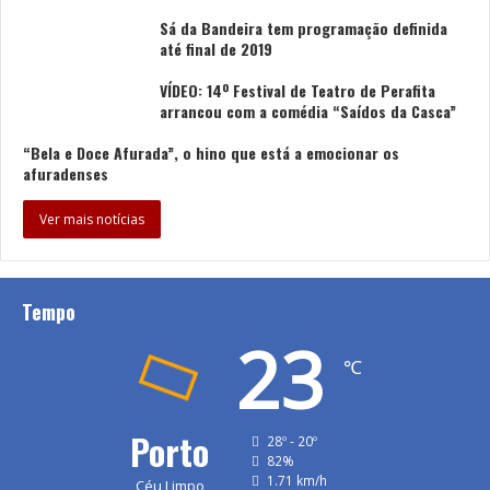
Sá da Bandeira tem programação definida
até final de 2019
VÍDEO: 14º Festival de Teatro de Perafita
arrancou com a comédia “Saídos da Casca”
“Bela e Doce Afurada”, o hino que está a emocionar os
afuradenses
Ver mais notícias
Tempo
23
℃
Porto
28º - 20º
82%
1.71 km/h
Céu Limpo