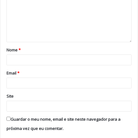
concelhos, nos próximos dois fins de semana, também
haverá limitações à circulação na via pública a partir das
13h00 e até às 05h00 dos dias seguintes.
Nome
*
Email
*
Tags
Alfa Pendular
Comboios
Covid
Douro
Norte
Site
Guardar o meu nome, email e site neste navegador para a
próxima vez que eu comentar.