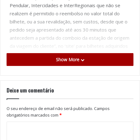
Pendular, Intercidades e InterRegionais que não se
realizem é permitido o reembolso no valor total do
bilhete, ou a sua revalidação, sem custos, desde que o
pedido seja apresentado até aos 30 minutos que
antecedem a partida do comboio da estação de origem
da viagem do cliente”, no ‘site’ para bilhetes adquiridos
na bilheteira ‘online’ ou na
Show More
Portugal continental está desde segunda-feira em
estado de emergência, pela quarta vez desde o início
da pandemia de covid-19, estando em vigor um
conjunto de medidas, algumas apenas aplicáveis aos
Deixe um comentário
concelhos de maior risco de contágio pelo novo
coronavírus.
O seu endereço de email não será publicado.
Campos
Entre as medidas em vigor em 121 municípios –
obrigatórios marcados com
*
número que subirá para 191 na segunda-feira – está o
recolhimento obrigatório noturno nos municípios de
maior risco, entre as 23h00 e as 05h00. Nestes