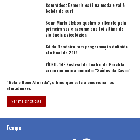
pedir. Que todos os estabelecimentos fossem
Com vídeo: Esmoriz está na moda e vai à
boleia do surf
obrigados a comunicar para que seja mais fácil essa
implementação e que haja aqui um natural
Som: Maria Lisboa quebra o silêncio pela
desconfinamento e que não haja aqui nenhum
primeira vez e assume que foi vítima de
violência psicológica
sobressalto. Os empresários pedem que haja um
equilíbrio entre o controlo da pandemia e a economia.
Sá da Bandeira tem programação definida
Não queremos aqui voltar a uma situação anterior. São
até final de 2019
13 meses de enorme dificuldade que o setor está a
VÍDEO: 14º Festival de Teatro de Perafita
enfrentar e seria catastrófico voltar a confinar”, disse.
arrancou com a comédia “Saídos da Casca”
“Bela e Doce Afurada”, o hino que está a emocionar os
No âmbito da segunda fase de desconfinamento por
afuradenses
causa da pandemia de covid-19, que arrancou na
segunda-feira, os restaurantes, pastelarias e cafés com
Ver mais notícias
esplanada reabriram, mas com grupos limitados a um
máximo de quatro pessoas por mesa, encerrando às
22:30 de segunda a sexta e às 13:00 ao fim de semana.
Tempo