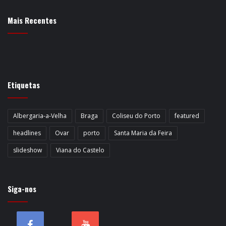
Mais Recentes
Etiquetas
Albergaria-a-Velha
Braga
Coliseu do Porto
featured
headlines
Ovar
porto
Santa Maria da Feira
slideshow
Viana do Castelo
Siga-nos