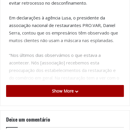
evitar retrocesso no desconfinamento.
Em declarações à agência Lusa, o presidente da
associação nacional de restaurantes PRO.VAR, Daniel
Serra, contou que os empresários têm observado que
muitos clientes não usam a máscara nas esplanadas.
“Nos últimos dias observámos o que estava a
acontecer. Nós [associação] recebemos esta
preocupação dos estabelecimentos da restauração e
do comércio em geral. Na restauração tem a ver com o
uso das máscaras e com o facto de os clientes não
Show More
estarem a respeitar o pedido, e muitos empresários
estão a pedir, que sempre que não estejam a consumir
mantenham a máscara colocada. (…) Por isso, pedimos
uma clarificação das regras de forma urgente para que
Deixe um comentário
se possa evitar um retrocesso no desconfinamento”,