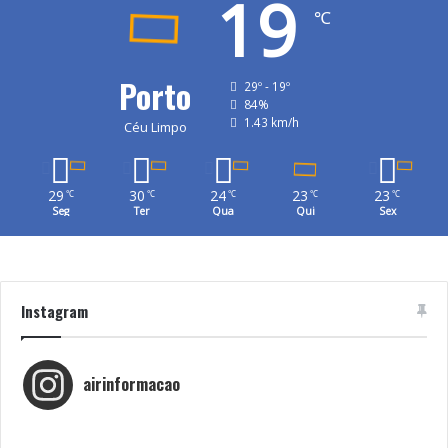
19
℃
Porto
29º - 19º
84%
1.43 km/h
Céu Limpo
29
30
24
23
23
℃
℃
℃
℃
℃
Seg
Ter
Qua
Qui
Sex
Instagram
airinformacao