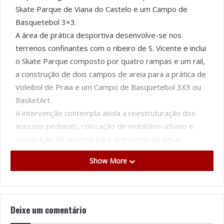
Skate Parque de Viana do Castelo e um Campo de
Basquetebol 3×3.
A área de prática desportiva desenvolve-se nos
terrenos confinantes com o ribeiro de S. Vicente e inclui
o Skate Parque composto por quatro rampas e um rail,
a construção de dois campos de areia para a prática de
Voleibol de Praia e um Campo de Basquetebol 3X3 ou
BasketArt.
A intervenção contempla ainda a reestruturação dos
acessos pedonais, colocação de mobiliário urbano e
construção de sistema para drenagem de águas
pluviais.
Show More
O Espaço de Jogo e Recreio, com a sua diversidade
estrutural ao nível da prática desportiva, além de
cooperar fortemente com a oferta de espaços
desportivos de contexto urbano que a Câmara
Deixe um comentário
Municipal tem implementado, será também uma mais-