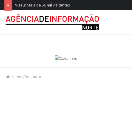
Viseu: Mais de 56 mil visitantes marcam arranque recorde da Feira de São Mateus
Home
/
Desporto