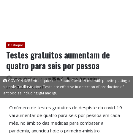
Destaque
Testes gratuitos aumentam de
quatro para seis por pessoa
www.airinformacao.pt
0
Less than a minute
COVID19 SARS virus quick test. Rapid Covid 19 test with pipette putting a
sample. 3d illustration. Tests are effective in detection of production of
21 de dezembro 2021
antibodies including IgM and IgG
O número de testes gratuitos de despiste da covid-19
vai aumentar de quatro para seis por pessoa em cada
mês, no âmbito das medidas para combater a
pandemia, anunciou hoje o primeiro-ministro.