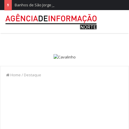
Banhos de São Jorge já pensam nos 20 anos na Quinta do Castelo
Home
/
Destaque