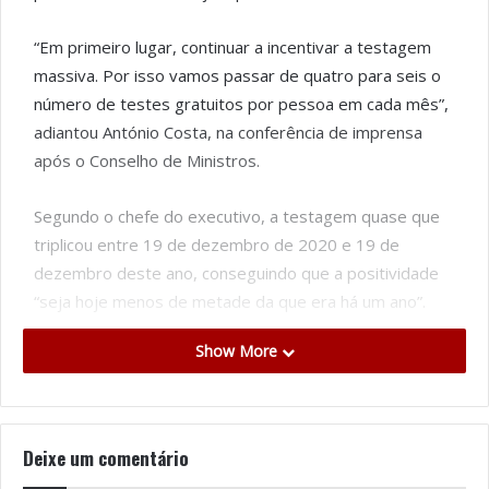
“Em primeiro lugar, continuar a incentivar a testagem
massiva. Por isso vamos passar de quatro para seis o
número de testes gratuitos por pessoa em cada mês”,
adiantou António Costa, na conferência de imprensa
após o Conselho de Ministros.
Segundo o chefe do executivo, a testagem quase que
triplicou entre 19 de dezembro de 2020 e 19 de
dezembro deste ano, conseguindo que a positividade
“seja hoje menos de metade da que era há um ano”.
Show More
Um total de 1.040 farmácias estão registadas para
realizar testes gratuitos de uso profissional para
despiste do coronavírus, assim como 454 laboratórios
que também aderiram a este regime excecional e
Deixe um comentário
temporário de comparticipação.