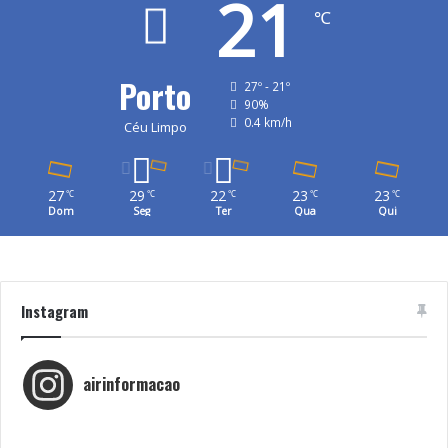
21
℃
Porto
27º - 21º
90%
0.4 km/h
Céu Limpo
27
29
22
23
23
℃
℃
℃
℃
℃
Dom
Seg
Ter
Qua
Qui
Instagram
airinformacao