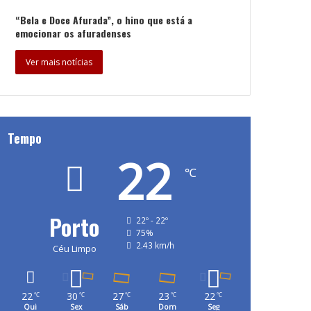
“Bela e Doce Afurada”, o hino que está a
emocionar os afuradenses
Ver mais notícias
Tempo
22
℃
Porto
22º - 22º
75%
2.43 km/h
Céu Limpo
22
30
27
23
22
℃
℃
℃
℃
℃
Qui
Sex
Sáb
Dom
Seg