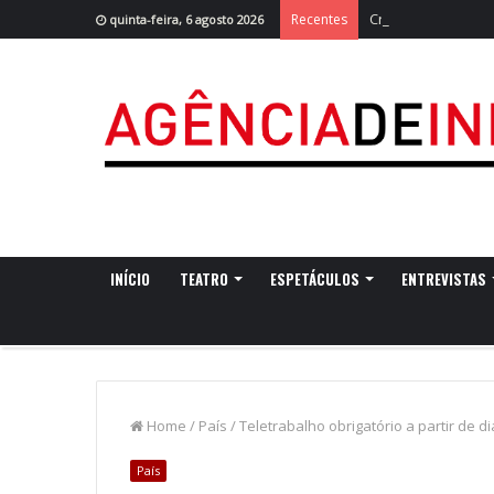
Cruzeiro da Ria r
Recentes
quinta-feira, 6 agosto 2026
INÍCIO
TEATRO
ESPETÁCULOS
ENTREVISTAS
Home
/
País
/
Teletrabalho obrigatório a partir de 
País