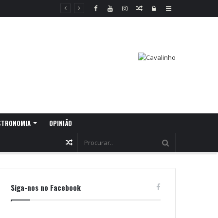
Random
Log
Sidebar
Article
In
STRONOMIA
OPINIÃO
Random
Article
Siga-nos no Facebook