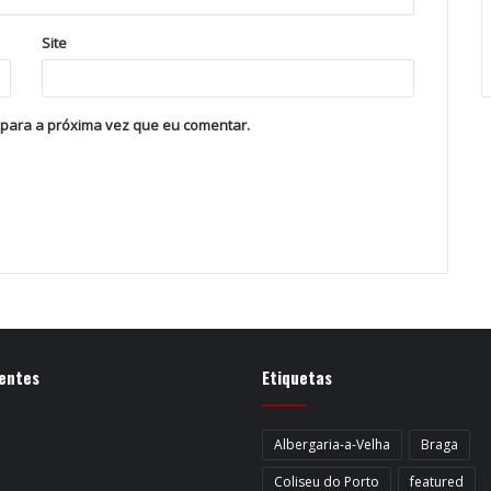
Site
 para a próxima vez que eu comentar.
entes
Etiquetas
Albergaria-a-Velha
Braga
Coliseu do Porto
featured