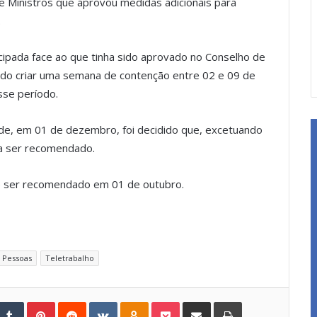
de Ministros que aprovou medidas adicionais para
.
cipada face ao que tinha sido aprovado no Conselho de
ido criar uma semana de contenção entre 02 e 09 de
sse período.
de, em 01 de dezembro, foi decidido que, excetuando
 a ser recomendado.
de ser recomendado em 01 de outubro.
Pessoas
Teletrabalho
Tumblr
Pinterest
Reddit
VKontakte
Odnoklassniki
Pocket
Share via Email
Print