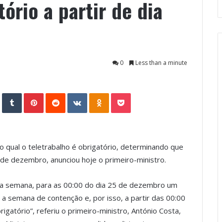
ório a partir de dia
0
Less than a minute
StumbleUpon
Tumblr
Pinterest
Reddit
VKontakte
Odnoklassniki
Pocket
o qual o teletrabalho é obrigatório, determinando que
 de dezembro, anunciou hoje o primeiro-ministro.
xima semana, para as 00:00 do dia 25 de dezembro um
a semana de contenção e, por isso, a partir das 00:00
igatório”, referiu o primeiro-ministro, António Costa,