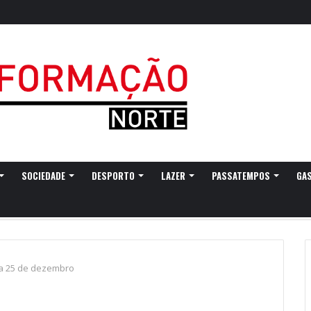
egressa a Ovar com experiências náuticas e observação de aves
SOCIEDADE
DESPORTO
LAZER
PASSATEMPOS
GA
dia 25 de dezembro