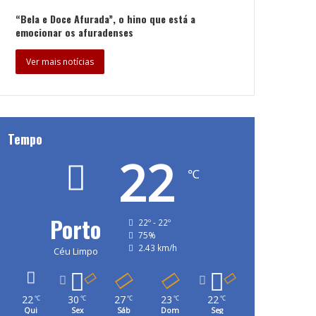
“Bela e Doce Afurada”, o hino que está a
emocionar os afuradenses
Ver mais notícias
Tempo
22
℃
Porto
22º - 22º
75%
2.43 km/h
Céu Limpo
22
30
27
23
22
℃
℃
℃
℃
℃
Qui
Sex
Sáb
Dom
Seg