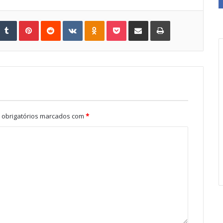
Tumblr
Pinterest
Reddit
VKontakte
Odnoklassniki
Pocket
Share via Email
Print
obrigatórios marcados com
*