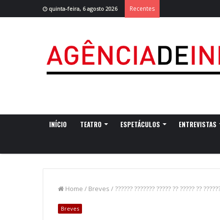
Recentes
quinta-feira, 6 agosto 2026
INÍCIO
TEATRO
ESPETÁCULOS
ENTREVISTAS
Home
/
Breves
/
?????? ??????? ????? ?? ????? ?? ??????
Breves