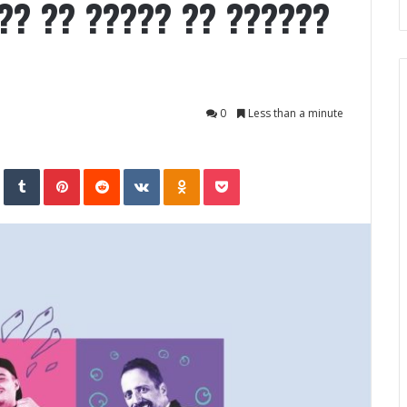
?? ?? ????? ?? ??????
0
Less than a minute
StumbleUpon
Tumblr
Pinterest
Reddit
VKontakte
Odnoklassniki
Pocket