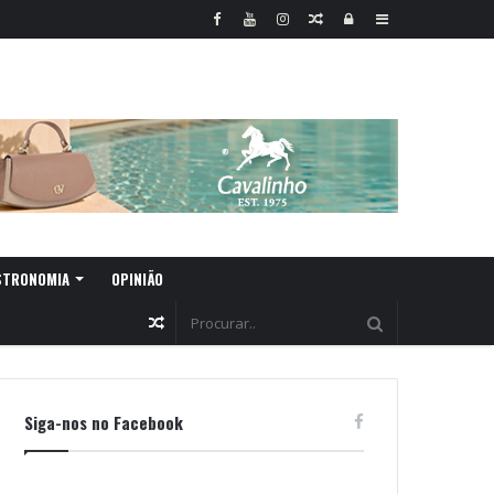
Random
Log
Sidebar
Article
In
STRONOMIA
OPINIÃO
Random
Article
Siga-nos no Facebook