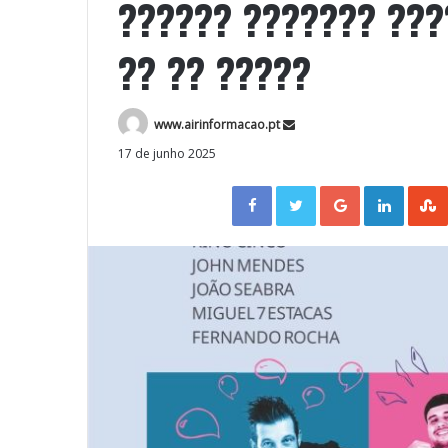
?????? ??????? ???
?? ?? ?????
www.airinformacao.pt
17 de junho 2025
Facebook
Twitter
Google+
LinkedIn