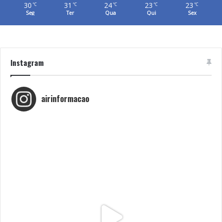
30
31
24
23
23
℃
℃
℃
℃
℃
Seg
Ter
Qua
Qui
Sex
Instagram
airinformacao