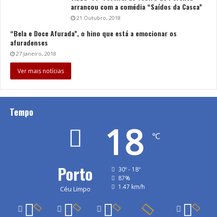
arrancou com a comédia “Saídos da Casca”
21 Outubro, 2018
“Bela e Doce Afurada”, o hino que está a emocionar os
afuradenses
27 Janeiro, 2018
Ver mais notícias
Tempo
18
℃
Porto
30º - 18º
87%
1.47 km/h
Céu Limpo